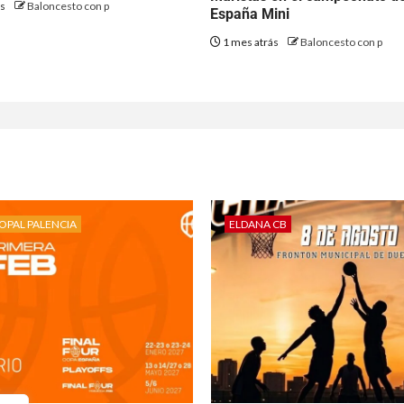
ás
Baloncesto con p
España Mini
1 mes atrás
Baloncesto con p
OPAL PALENCIA
ELDANA CB