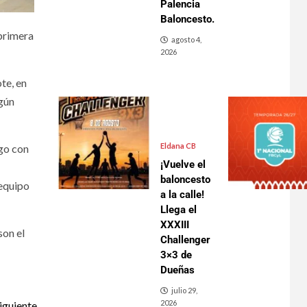
Palencia
Baloncesto.
 primera
agosto 4,
2026
te, en
ngún
Eldana CB
ego con
¡Vuelve el
baloncesto
 equipo
a la calle!
Llega el
XXXIII
son el
Challenger
3×3 de
Dueñas
julio 29,
2026
iguiente