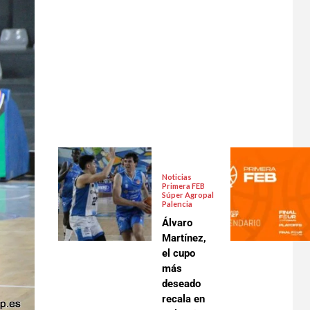
Noticias
Primera FEB
Súper Agropal
Palencia
Álvaro
Martínez,
el cupo
más
deseado
recala en