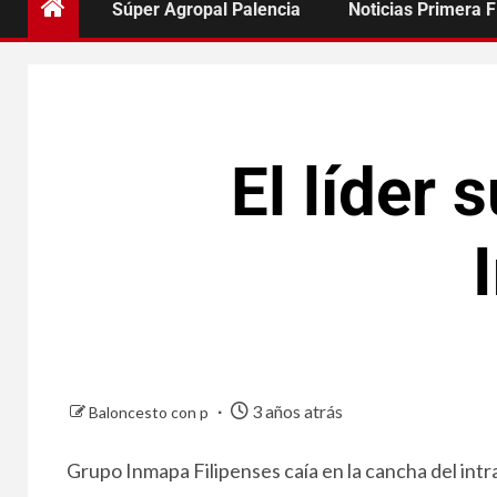
Súper Agropal Palencia
Noticias Primera 
El líder
3 años atrás
Baloncesto con p
Grupo Inmapa Filipenses caía en la cancha del intr