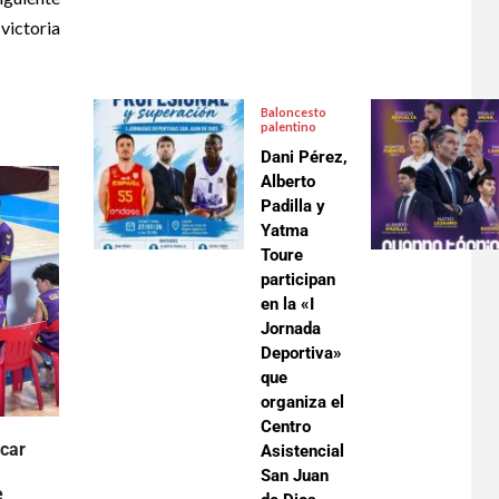
 victoria
Baloncesto
palentino
Dani Pérez,
Alberto
Padilla y
Yatma
Toure
participan
en la «I
Jornada
Deportiva»
que
organiza el
Centro
scar
Asistencial
San Juan
e