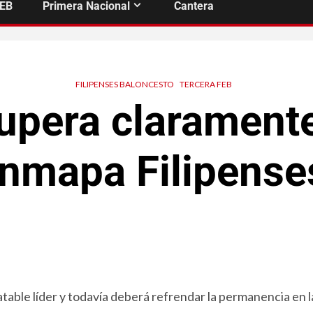
FEB
Primera Nacional
Cantera
FILIPENSES BALONCESTO
TERCERA FEB
 supera clarament
Inmapa Filipense
atable líder y todavía deberá refrendar la permanencia en l