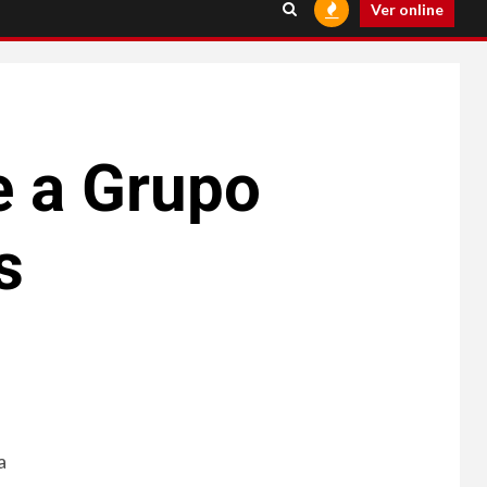
Ver online
e a Grupo
s
a