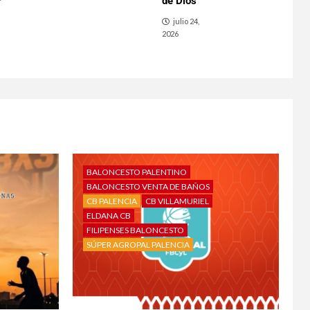
de Dios
julio 24,
2026
BALONCESTO PALENTINO
BALONCESTO VENTA DE BAÑOS
CB PALENCIA
CB VILLAMURIEL
ELDANA CB
FILIPENSES BALONCESTO
SÚPER AGROPAL PALENCIA