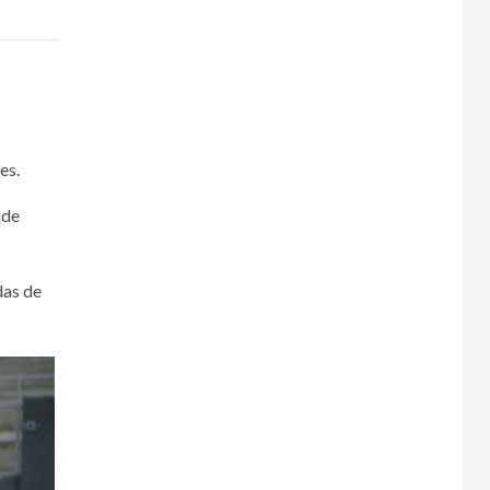
ues.
 de
das de