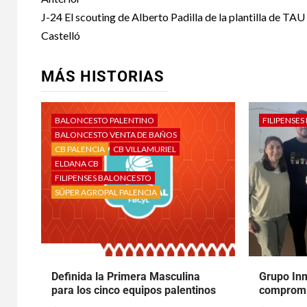
J-24 El scouting de Alberto Padilla de la plantilla de TAU
Castelló
MÁS HISTORIAS
BALONCESTO PALENTINO
FILIPENSE
BALONCESTO VENTA DE BAÑOS
CB PALENCIA
CB VILLAMURIEL
ELDANA CB
FILIPENSES BALONCESTO
SÚPER AGROPAL PALENCIA
Definida la Primera Masculina
Grupo In
para los cinco equipos palentinos
compromi