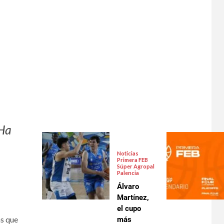
MHa
Noticias
Primera FEB
Súper Agropal
Palencia
Álvaro
Martínez,
el cupo
as que
más