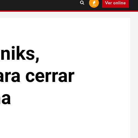
Ver online
niks,
ra cerrar
na