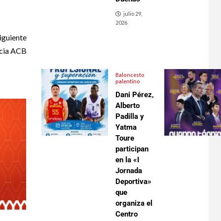
julio 29,
2026
iguiente
ncia ACB
Baloncesto
palentino
Dani Pérez,
Alberto
Padilla y
Yatma
Toure
participan
en la «I
Jornada
Deportiva»
que
organiza el
Centro