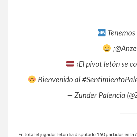
Tenemos 
¡
@Anze
¡El pívot letón se c
Bienvenido al
#SentimientoPal
— Zunder Palencia (@
En total el jugador letón ha disputado 160 partidos en l