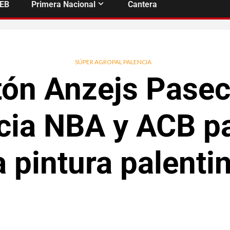
FEB
Primera Nacional
Cantera
SÚPER AGROPAL PALENCIA
etón Anzejs Pasec
cia NBA y ACB pa
a pintura palenti