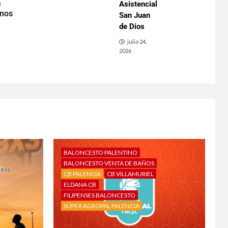
a
Asistencial
inos
San Juan
de Dios
julio 24,
2026
BALONCESTO PALENTINO
BALONCESTO VENTA DE BAÑOS
CB PALENCIA
CB VILLAMURIEL
ELDANA CB
FILIPENSES BALONCESTO
SÚPER AGROPAL PALENCIA