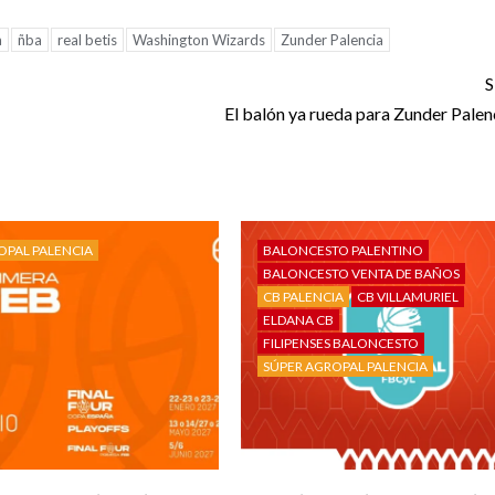
a
ñba
real betis
Washington Wizards
Zunder Palencia
S
El balón ya rueda para Zunder Pale
OPAL PALENCIA
BALONCESTO PALENTINO
BALONCESTO VENTA DE BAÑOS
CB PALENCIA
CB VILLAMURIEL
ELDANA CB
FILIPENSES BALONCESTO
SÚPER AGROPAL PALENCIA