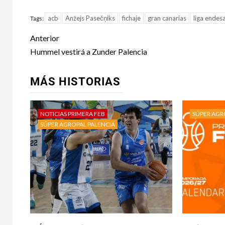
acb
Anžejs Pasečņiks
fichaje
gran canarias
liga endes
Tags:
Anterior
Hummel vestirá a Zunder Palencia
MÁS HISTORIAS
NOTICIAS PRIMERA FEB
SÚPER AGR
SÚPER AGROPAL PALENCIA