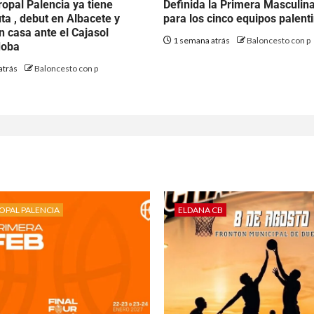
opal Palencia ya tiene
Definida la Primera Masculin
uta , debut en Albacete y
para los cinco equipos palent
n casa ante el Cajasol
1 semana atrás
Baloncesto con p
doba
atrás
Baloncesto con p
OPAL PALENCIA
ELDANA CB