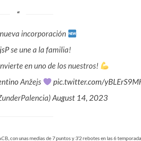
nueva incorporación
jsP
se une a la familia!
onvierte en uno de los nuestros!
entino
Anžejs
pic.twitter.com/yBLErS9
ZunderPalencia)
August 14, 2023
a ACB, con unas medias de 7 puntos y 3’2 rebotes en las 6 temporad