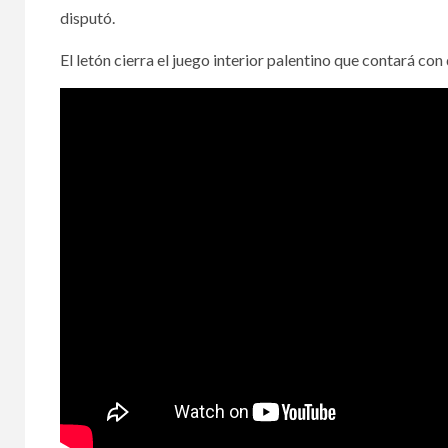
disputó.
El letón cierra el juego interior palentino que contará con