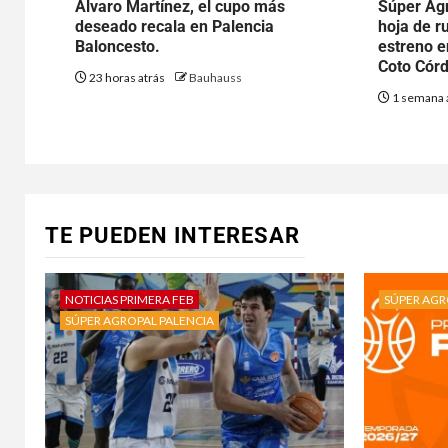
Álvaro Martínez, el cupo más
Súper Agr
deseado recala en Palencia
hoja de r
Baloncesto.
estreno e
Coto Cór
23 horas atrás
Bauhauss
1 semana 
TE PUEDEN INTERESAR
NOTICIAS PRIMERA FEB
SÚPER AGR
SÚPER AGROPAL PALENCIA