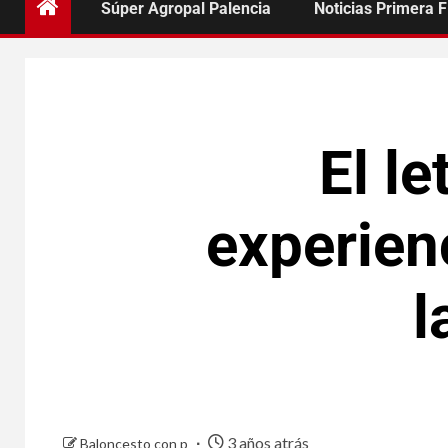
Súper Agropal Palencia
Noticias Primera 
El l
experien
l
3 años atrás
Baloncesto con p