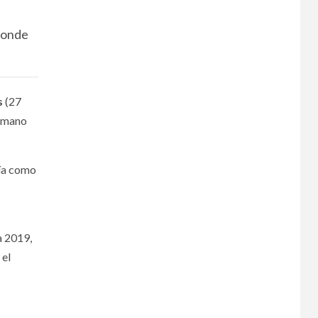
 donde
s
(27
a mano
ría como
a 2019,
 el