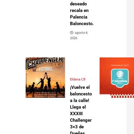
deseado
recala en
Palencia
Baloncesto.
agosto 4,
2026
Eldana CB
¡Vuelve el
baloncesto
a la calle!
Llega el
XXXIII
Challenger
3×3 de
Dueñas