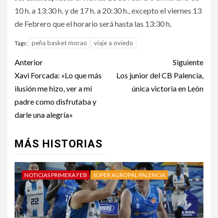
10 h. a 13:30 h. y de 17 h. a 20:30 h., excepto el viernes 13
de Febrero que el horario será hasta las 13:30 h.
peña basket morao
viaje a oviedo
Tags:
Anterior
Siguiente
Xavi Forcada: «Lo que más
Los junior del CB Palencia,
ilusión me hizo, ver a mi
única victoria en León
padre como disfrutaba y
darle una alegría»
MÁS HISTORIAS
NOTICIAS PRIMERA FEB
SÚPER AGROPAL PALENCIA