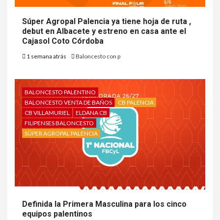
Súper Agropal Palencia ya tiene hoja de ruta ,
debut en Albacete y estreno en casa ante el
Cajasol Coto Córdoba
1 semana atrás
Baloncesto con p
BALONCESTO PALENTINO
BALONCESTO VENTA DE BAÑOS
CB PALENCIA
CB VILLAMURIEL
ELDANA CB
FILIPENSES BALONCESTO
SÚPER AGROPAL PALENCIA
Definida la Primera Masculina para los cinco
equipos palentinos