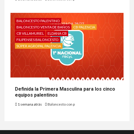
BALONCESTO PALENTINO
BALONCESTO VENTA DE BAÑOS
CB PALENCIA
CB VILLAMURIEL
ELDANA CB
FILIPENSES BALONCESTO
SÚPER AGROPAL PALENCIA
Definida la Primera Masculina para los cinco
equipos palentinos
1 semana atrás
Baloncesto con p