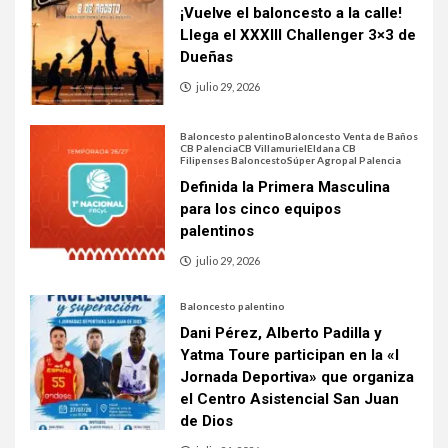
¡Vuelve el baloncesto a la calle!
Llega el XXXIII Challenger 3×3 de
Dueñas
julio 29, 2026
Baloncesto palentino
Baloncesto Venta de Baños
CB Palencia
CB Villamuriel
Eldana CB
Filipenses Baloncesto
Súper Agropal Palencia
Definida la Primera Masculina
para los cinco equipos
palentinos
julio 29, 2026
Baloncesto palentino
Dani Pérez, Alberto Padilla y
Yatma Toure participan en la «I
Jornada Deportiva» que organiza
el Centro Asistencial San Juan
de Dios