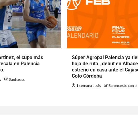
rtínez, el cupo más
Súper Agropal Palencia ya ti
ecala en Palencia
hoja de ruta , debut en Albace
o.
estreno en casa ante el Cajas
Coto Córdoba
ás
Bauhauss
1 semana atrás
Baloncesto con p