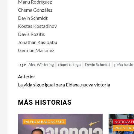
Manu Rodríguez
Chema González
Devin Schmidt
Kostas Kostadinov
Davis Rozitis
Jonathan Kasibabu
Germán Martínez
Alec Wintering
chumi ortega
Devin Schmidt
peña bask
Tags:
Anterior
La vida sigue igual para Eldana, nueva victoria
MÁS HISTORIAS
PALENCIA BALONCESTO
NOTICIAS P
PALENCIA 