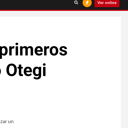
Ver online
primeros
 Otegi
izar un