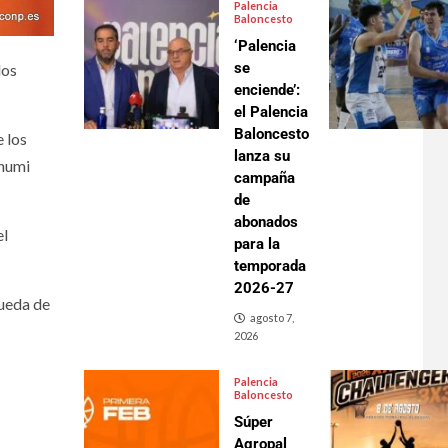
Palencia
Baloncesto
‘Palencia
se
dos
enciende’:
el Palencia
Baloncesto
e los
lanza su
Chumi
campaña
de
abonados
el
para la
temporada
2026-27
ueda de
agosto 7,
2026
Palencia
Baloncesto
Súper
Agropal