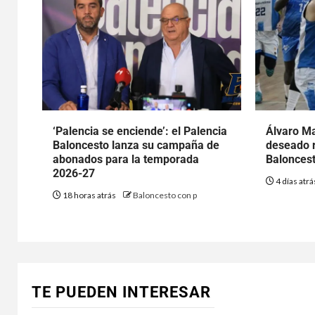
‘Palencia se enciende’: el Palencia
Álvaro Ma
Baloncesto lanza su campaña de
deseado r
abonados para la temporada
Baloncest
2026-27
4 días atr
18 horas atrás
Baloncesto con p
TE PUEDEN INTERESAR