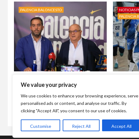
PALENCIA BALONCESTO
NOTICIAS P
PALENCIA 
‘Palencia se enciende’: el Palencia
Álvaro Ma
We value your privacy
Baloncesto lanza su campaña de
deseado r
abonados para la temporada 2026-
Balonces
We use cookies to enhance your browsing experience, serve
27
4 días atr
personalised ads or content, and analyse our traffic. By
18 horas atrás
Baloncesto con p
clicking "Accept All", you consent to our use of cookies.
Customise
Reject All
Accept All