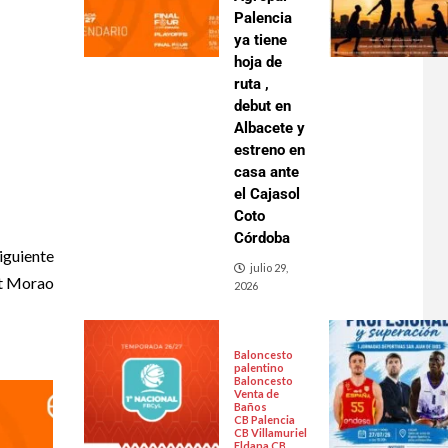
Palencia
ya tiene
hoja de
ruta ,
debut en
Albacete y
estreno en
casa ante
el Cajasol
Coto
Córdoba
iguiente
julio 29,
et Morao
2026
Baloncesto
palentino
Baloncesto
Venta de
Baños
CB Palencia
CB Villamuriel
Eldana CB