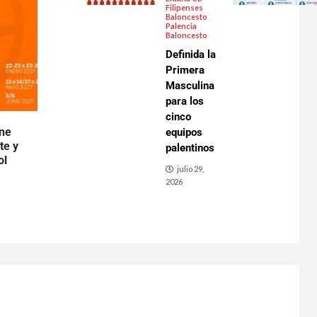
Filipenses
Baloncesto
Palencia
Baloncesto
Definida la
Primera
Masculina
para los
cinco
ene
equipos
te y
palentinos
ol
julio 29,
2026