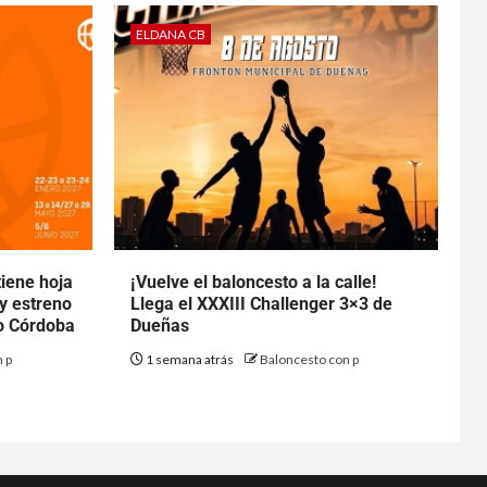
ELDANA CB
tiene hoja
¡Vuelve el baloncesto a la calle!
 y estreno
Llega el XXXIII Challenger 3×3 de
to Córdoba
Dueñas
 p
1 semana atrás
Baloncesto con p