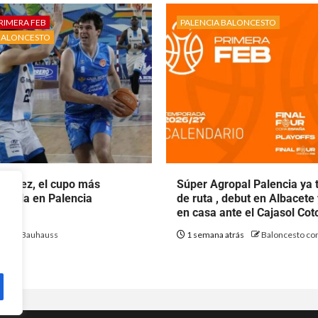
RIMERA FEB
PALENCIA BALONCESTO
BALONCESTO
rtínez, el cupo más
Súper Agropal Palencia ya 
ecala en Palencia
de ruta , debut en Albacete
to.
en casa ante el Cajasol Co
ás
Bauhauss
1 semana atrás
Baloncesto con