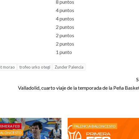
8 puntos
4 puntos
4 puntos
2 puntos
2 puntos
2 puntos
1 punto
et morao
trofeo urko otegi
Zunder Palencia
S
Valladolid, cuarto viaje de la temporada de la Peña Bask
RIMERA FEB
PALENCIA BALONCESTO
BALONCESTO