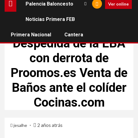
Palencia Baloncesto
Ver online
Noticias Primera FEB
BALONCESTO VENTA DE BAÑOS
TERCERA FEB
Primera Nacional
Cantera
Despedida de la EBA
con derrota de
Proomos.es Venta de
Baños ante el colíder
Cocinas.com
2 años atrás
jesalhe