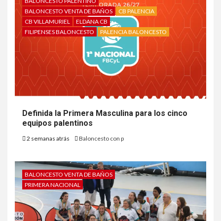
BALONCESTO PALENTINO
BALONCESTO VENTA DE BAÑOS
CB PALENCIA
CB VILLAMURIEL
ELDANA CB
FILIPENSES BALONCESTO
PALENCIA BALONCESTO
Definida la Primera Masculina para los cinco
equipos palentinos
2 semanas atrás
Baloncesto con p
BALONCESTO VENTA DE BAÑOS
PRIMERA NACIONAL