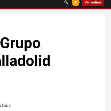
Ver online
 Grupo
lladolid
o toda