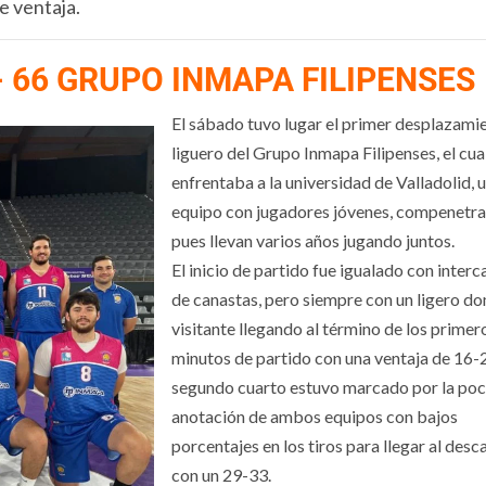
e ventaja.
- 66 GRUPO INMAPA FILIPENSES
El sábado tuvo lugar el primer desplazami
liguero del Grupo Inmapa Filipenses, el cua
enfrentaba a la universidad de Valladolid, 
equipo con jugadores jóvenes, compenetr
pues llevan varios años jugando juntos.
El inicio de partido fue igualado con inter
de canastas, pero siempre con un ligero d
visitante llegando al término de los primer
minutos de partido con una ventaja de 16-2
segundo cuarto estuvo marcado por la po
anotación de ambos equipos con bajos
porcentajes en los tiros para llegar al desc
con un 29-33.