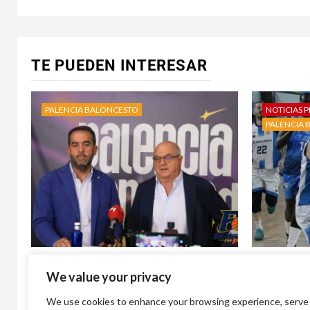
TE PUEDEN INTERESAR
PALENCIA BALONCESTO
NOTICIAS P
PALENCIA 
‘Palencia se enciende’: el Palencia
Álvaro Ma
We value your privacy
Baloncesto lanza su campaña de
deseado r
abonados para la temporada 2026-
Balonces
We use cookies to enhance your browsing experience, serve
27