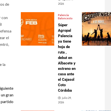
tos de
2026
Palencia
r con
Baloncesto
18
Súper
Agropal
defensa
Palencia
ear el
ya tiene
entró,
hoja de
ruta ,
debut en
Albacete y
e la
estreno en
casa ante
el Cajasol
Coto
iguiente
Córdoba
 un gran
julio 29,
e partido
2026