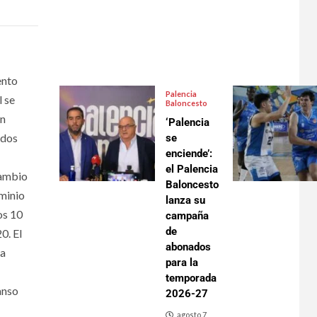
ento
Palencia
l se
Baloncesto
un
‘Palencia
ados
se
enciende’:
el Palencia
cambio
Baloncesto
ominio
lanza su
os 10
campaña
de
0. El
abonados
ca
para la
temporada
anso
2026-27
agosto 7,