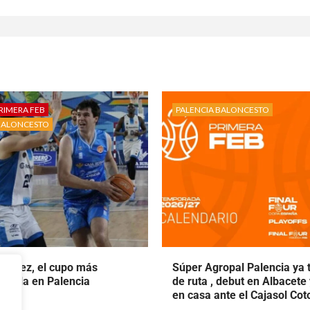
RIMERA FEB
PALENCIA BALONCESTO
BALONCESTO
rtínez, el cupo más
Súper Agropal Palencia ya 
ecala en Palencia
de ruta , debut en Albacete
to.
en casa ante el Cajasol Co