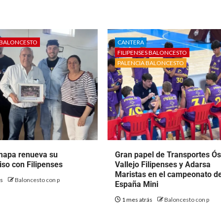
S BALONCESTO
CANTERA
FILIPENSES BALONCESTO
PALENCIA BALONCESTO
mapa renueva su
Gran papel de Transportes Ó
so con Filipenses
Vallejo Filipenses y Adarsa
Maristas en el campeonato d
ás
Baloncesto con p
España Mini
1 mes atrás
Baloncesto con p