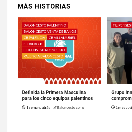
MÁS HISTORIAS
BALONCESTO PALENTINO
FILIPENSE
BALONCESTO VENTA DE BAÑOS
CB PALENCIA
CB VILLAMURIEL
ELDANA CB
FILIPENSES BALONCESTO
PALENCIA BALONCESTO
Definida la Primera Masculina
Grupo In
para los cinco equipos palentinos
compromi
1 semana atrás
Baloncesto con p
1 mes atr