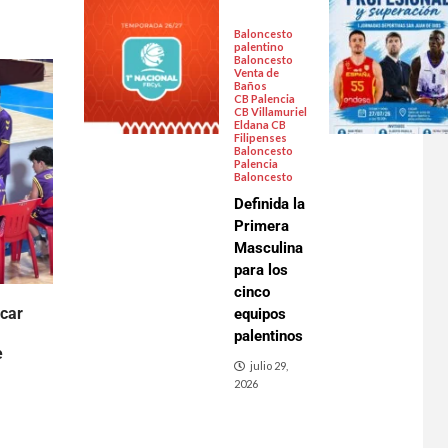
Baloncesto
palentino
Baloncesto
Venta de
Baños
CB Palencia
CB Villamuriel
Eldana CB
Filipenses
Baloncesto
Palencia
Baloncesto
Definida la
Primera
Masculina
para los
cinco
scar
equipos
palentinos
e
julio 29,
2026