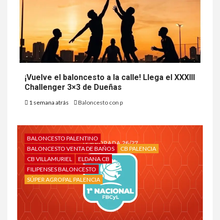
¡Vuelve el baloncesto a la calle! Llega el XXXIII
Challenger 3×3 de Dueñas
1 semana atrás
Baloncesto con p
BALONCESTO PALENTINO
BALONCESTO VENTA DE BAÑOS
CB PALENCIA
CB VILLAMURIEL
ELDANA CB
FILIPENSES BALONCESTO
SÚPER AGROPAL PALENCIA