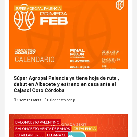
SÚPER AGROPAL PALENCIA
Súper Agropal Palencia ya tiene hoja de ruta ,
debut en Albacete y estreno en casa ante el
Cajasol Coto Córdoba
1 semana atrás
Baloncesto con p
BALONCESTO PALENTINO
BALONCESTO VENTA DE BAÑOS
CB PALENCIA
CB VILLAMURIEL
ELDANA CB