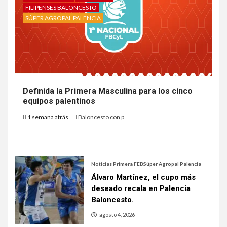
FILIPENSES BALONCESTO
SÚPER AGROPAL PALENCIA
Definida la Primera Masculina para los cinco
equipos palentinos
1 semana atrás
Baloncesto con p
Noticias Primera FEB
Súper Agropal Palencia
Álvaro Martínez, el cupo más
deseado recala en Palencia
Baloncesto.
agosto 4, 2026