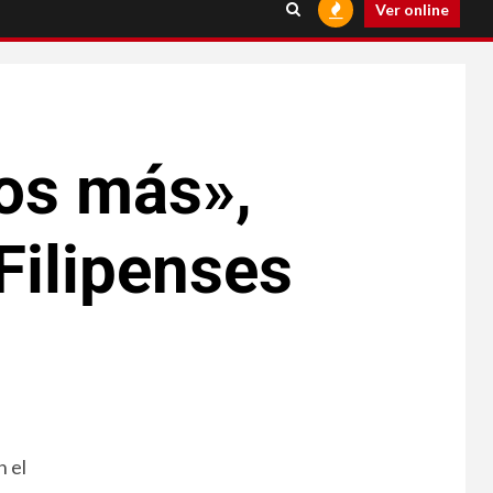
Ver online
os más»,
ilipenses
 el