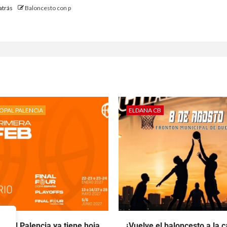
atrás
Baloncesto con p
OPAL PALENCIA
ELDANA CB
opal Palencia ya tiene hoja
¡Vuelve el baloncesto a la ca