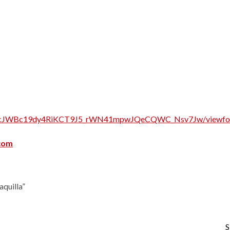
cJWBc19dy4RiKCT
9J5_rWN41mpwJQeCQWC_Nsv7Jw/
viewf
.com
aquilla”
S