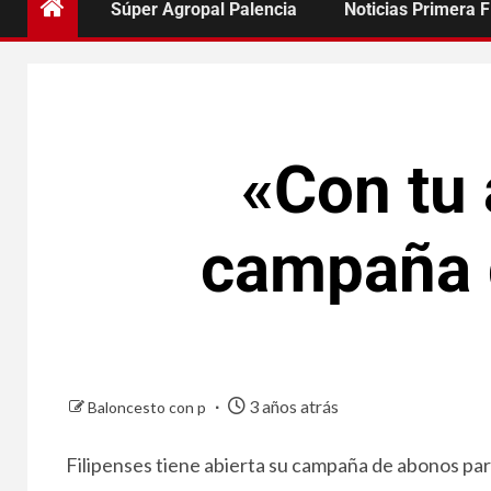
Súper Agropal Palencia
Noticias Primera 
«Con tu
campaña 
3 años atrás
Baloncesto con p
Filipenses tiene abierta su campaña de abonos pa