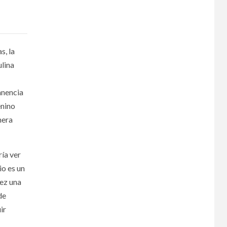
s, la
ulina
anencia
enino
mera
ría ver
io es un
vez una
de
uir