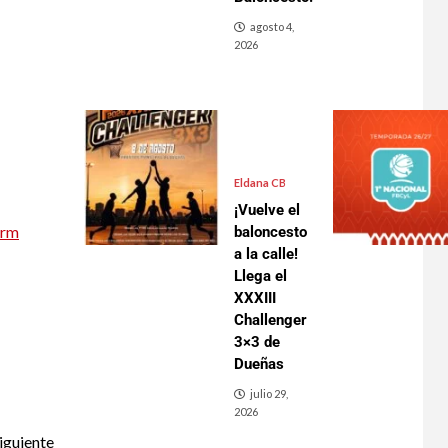
agosto 4,
2026
Eldana CB
¡Vuelve el
orm
baloncesto
a la calle!
Llega el
XXXIII
Challenger
3×3 de
Dueñas
julio 29,
2026
iguiente