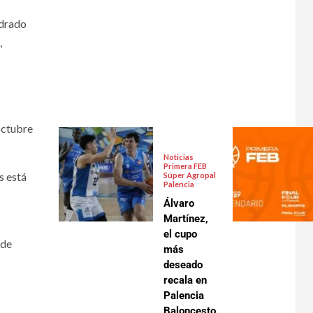
adrado
,
octubre
Noticias
Primera FEB
s está
Súper Agropal
Palencia
Álvaro
Martínez,
el cupo
 de
más
deseado
recala en
Palencia
Baloncesto.