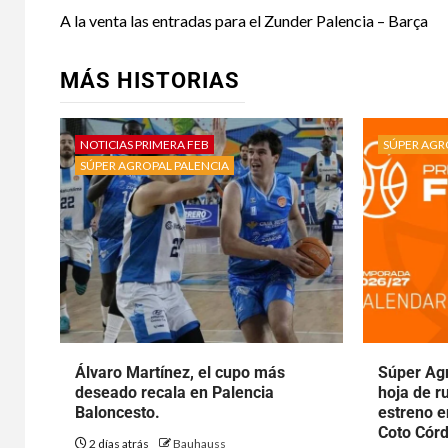
A la venta las entradas para el Zunder Palencia – Barça
MÁS HISTORIAS
NOTICIAS PRIMERA FEB
SÚPER AGR
SÚPER AGROPAL PALENCIA
Álvaro Martínez, el cupo más
Súper Agr
deseado recala en Palencia
hoja de r
Baloncesto.
estreno e
Coto Cór
2 días atrás
Bauhauss