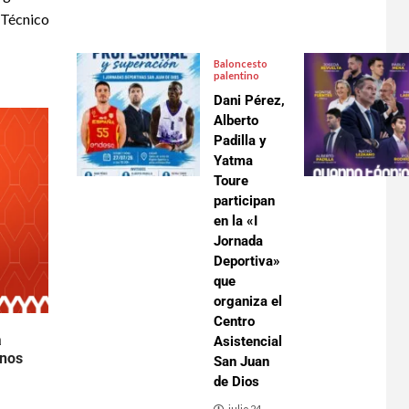
 Técnico
Baloncesto
palentino
Dani Pérez,
Alberto
Padilla y
Yatma
Toure
participan
en la «I
Jornada
Deportiva»
que
organiza el
Centro
a
Asistencial
inos
San Juan
de Dios
julio 24,