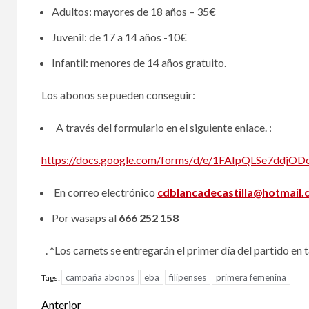
Adultos: mayores de 18 años – 35€
Juvenil: de 17 a 14 años -10€
Infantil: menores de 14 años gratuito.
Los abonos se pueden conseguir:
A través del formulario en el siguiente enlace. :
https://docs.google.com/forms/
d/e/
1FAIpQLSe7ddjOD
En correo electrónico
cdblancadecastilla@hotmail
Por wasaps al
666 252 158
. *Los carnets se entregarán el primer día del partido en t
campaña abonos
eba
filipenses
primera femenina
Tags:
Anterior