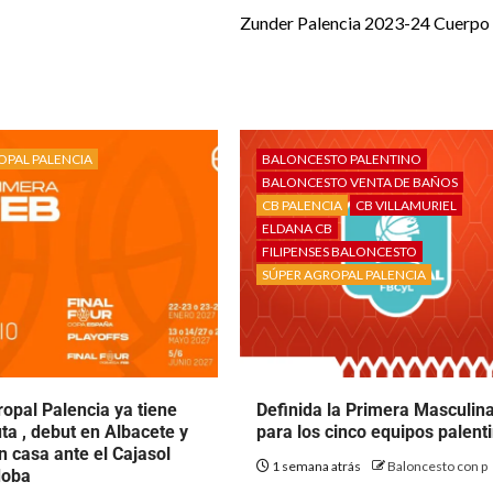
Zunder Palencia 2023-24 Cuerpo
OPAL PALENCIA
BALONCESTO PALENTINO
BALONCESTO VENTA DE BAÑOS
CB PALENCIA
CB VILLAMURIEL
ELDANA CB
FILIPENSES BALONCESTO
SÚPER AGROPAL PALENCIA
opal Palencia ya tiene
Definida la Primera Masculin
uta , debut en Albacete y
para los cinco equipos palent
n casa ante el Cajasol
1 semana atrás
Baloncesto con p
doba