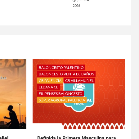
2026
BALONCESTO PALENTINO
BALONCESTO VENTA DE BAÑOS
CB PALENCIA
CB VILLAMURIEL
ELDANA CB
FILIPENSES BALONCESTO
SÚPER AGROPAL PALENCIA
lle!
Definida la Primera Masculina para