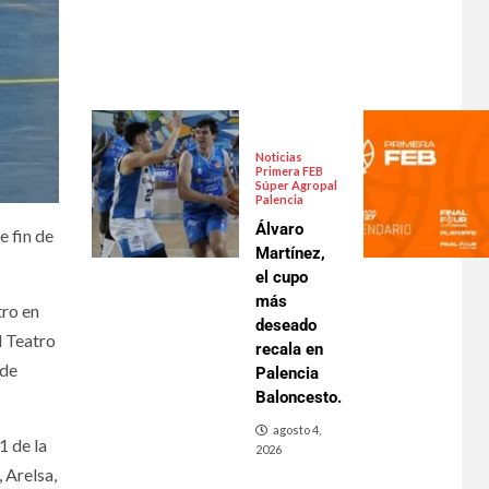
Noticias
Primera FEB
Súper Agropal
Palencia
Álvaro
e fin de
Martínez,
el cupo
más
tro en
deseado
l Teatro
recala en
 de
Palencia
Baloncesto.
agosto 4,
1 de la
2026
 Arelsa,