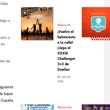
illas
mingo a
Eldana CB
¡Vuelve el
baloncesto
León, y
a la calle!
 en
Llega el
XXXIII
Challenger
lón de
3×3 de
Dueñas
julio 29,
2026
iguiente
de Súper
a España
Baloncesto