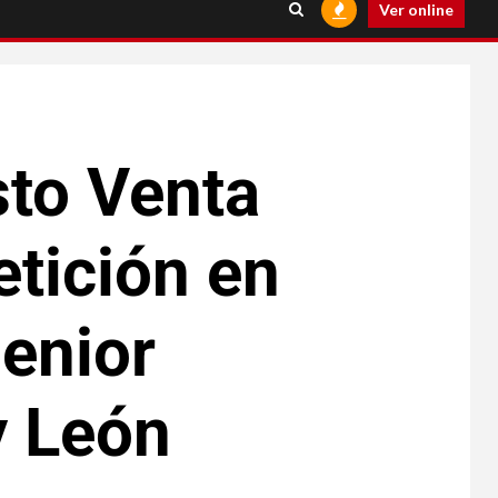
Ver online
sto Venta
etición en
enior
y León