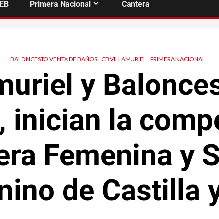
FEB
Primera Nacional
Cantera
BALONCESTO VENTA DE BAÑOS
CB VILLAMURIEL
PRIMERA NACIONAL
muriel y Balonce
 inician la comp
era Femenina y S
ino de Castilla 