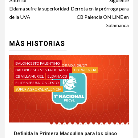
Anterior
Siguiente
Eldama sufre la superioridad
Derrota en la prórroga para
de la UVA
CB Palencia ON LINE en
Salamanca
MÁS HISTORIAS
BALONCESTO PALENTINO
BALONCESTO VENTA DE BAÑOS
CB PALENCIA
CB VILLAMURIEL
ELDANA CB
FILIPENSES BALONCESTO
SÚPER AGROPAL PALENCIA
Definida la Primera Masculina para los cinco