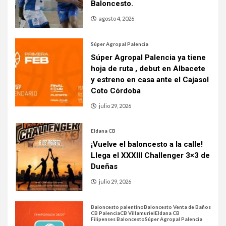
Baloncesto.
agosto 4, 2026
Súper Agropal Palencia
Súper Agropal Palencia ya tiene
hoja de ruta , debut en Albacete
y estreno en casa ante el Cajasol
Coto Córdoba
julio 29, 2026
Eldana CB
¡Vuelve el baloncesto a la calle!
Llega el XXXIII Challenger 3×3 de
Dueñas
julio 29, 2026
Baloncesto palentino
Baloncesto Venta de Baños
CB Palencia
CB Villamuriel
Eldana CB
Filipenses Baloncesto
Súper Agropal Palencia