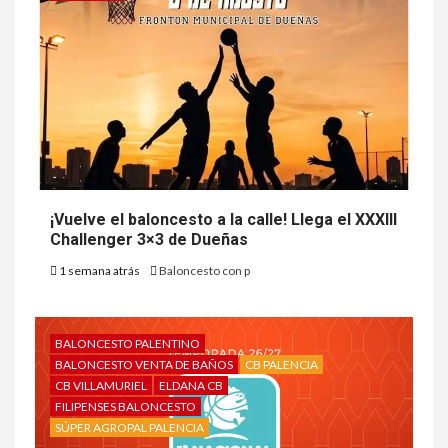
¡Vuelve el baloncesto a la calle! Llega el XXXIII
Challenger 3×3 de Dueñas
1 semana atrás
Baloncesto con p
BALONCESTO PALENTINO
BALONCESTO VENTA DE BAÑOS
CB PALENCIA
CB VILLAMURIEL
ELDANA CB
FILIPENSES BALONCESTO
SÚPER AGROPAL PALENCIA