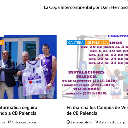
La Copa Intercontinental por Dani Hernán
IA
CANTERA
CB PALENCIA
nformática seguirá
En marcha los Campus de Ve
ndo a CB Palencia
de CB Palencia
trás
Baloncesto con p
2 meses atrás
Baloncesto con p