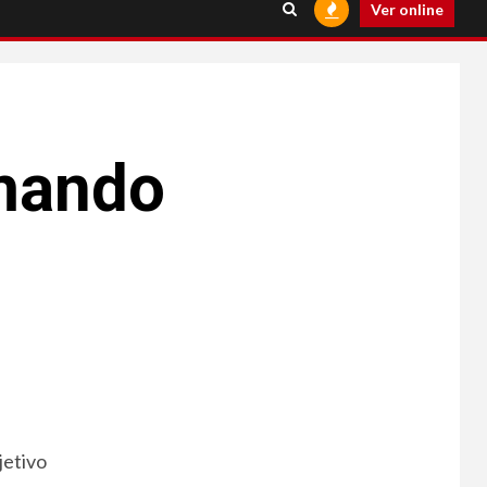
Ver online
umando
jetivo