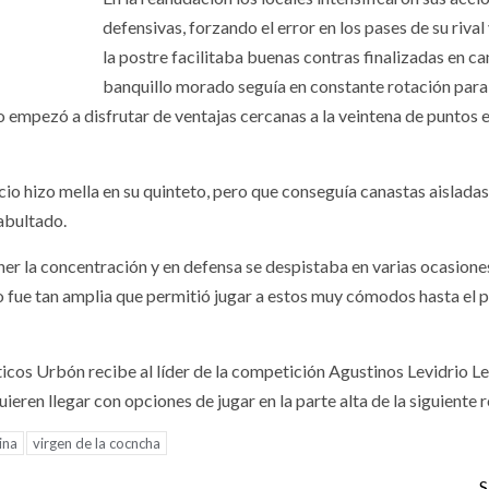
defensivas, forzando el error en los pases de su rival
la postre facilitaba buenas contras finalizadas en ca
banquillo morado seguía en constante rotación para
no empezó a disfrutar de ventajas cercanas a la veintena de puntos e
cio hizo mella en su quinteto, pero que conseguía canastas aislada
 abultado.
r la concentración y en defensa se despistaba en varias ocasione
to fue tan amplia que permitió jugar a estos muy cómodos hasta el p
os Urbón recibe al líder de la competición Agustinos Levidrio Le
quieren llegar con opciones de jugar en la parte alta de la siguiente 
ina
virgen de la cocncha
S