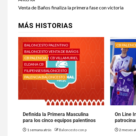
Venta de Baños finaliza la primera fase con victoria
MÁS HISTORIAS
BALONCESTO PALENTINO
CB PALENC
BALONCESTO VENTA DE BAÑOS
CB PALENCIA
CB VILLAMURIEL
ELDANA CB
FILIPENSES BALONCESTO
PALENCIA BALONCESTO
Definida la Primera Masculina
On Line I
para los cinco equipos palentinos
patrocina
1 semana atrás
Baloncesto con p
2 meses a