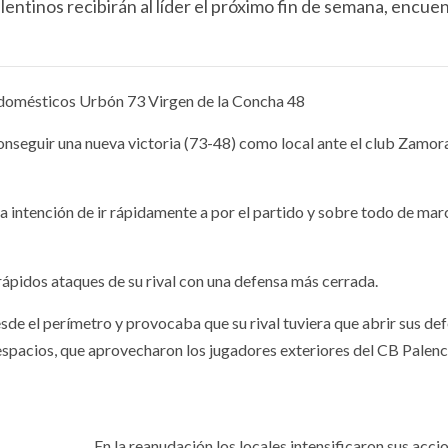
alentinos recibirán al líder el próximo fin de semana, encue
omésticos Urbón 73 Virgen de la Concha 48
eguir una nueva victoria (73-48) como local ante el club Zamor
a intención de ir rápidamente a por el partido y sobre todo de marc
rápidos ataques de su rival con una defensa más cerrada.
de el perímetro y provocaba que su rival tuviera que abrir sus def
pacios, que aprovecharon los jugadores exteriores del CB Palenc
En la reanudación los locales intensificaron sus acci