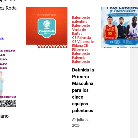
dez Roda
Baloncesto
palentino
Baloncesto
Venta de
Baños
CB Palencia
CB Villamuriel
Eldana CB
Filipenses
Baloncesto
Palencia
Baloncesto
Definida la
Primera
Masculina
para los
cinco
equipos
palentinos
rano
julio 29,
2026