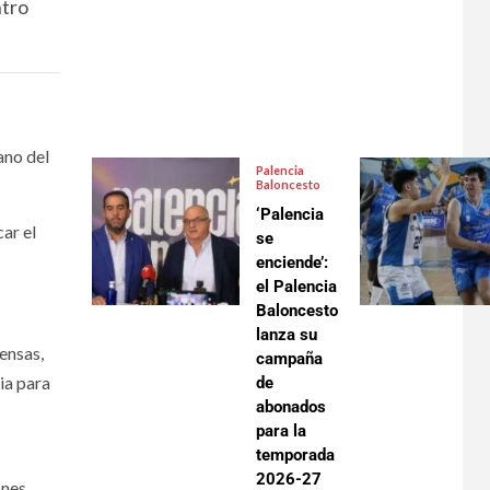
ntro
ano del
Palencia
Baloncesto
‘Palencia
ar el
se
enciende’:
el Palencia
Baloncesto
lanza su
ensas,
campaña
ia para
de
abonados
para la
temporada
2026-27
ones