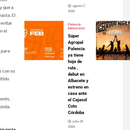
agosto 7,
 y que a
2026
nasta. El
 evitar
Palencia
Baloncesto
n el
Súper
Agropal
Palencia
s para
ya tiene
hoja de
ruta ,
s con su
debut en
itido
Albacete y
estreno en
casa ante
onés,
el Cajasol
ronda.
Coto
Córdoba
julio 29,
2026
iguiente