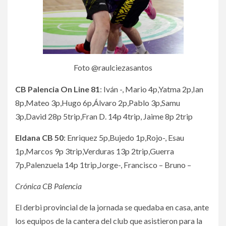
Foto @raulciezasantos
CB Palencia On Line 81
: Iván -, Mario 4p,Yatma 2p,Ian
8p,Mateo 3p,Hugo 6p,Álvaro 2p,Pablo 3p,Samu
3p,David 28p 5trip,Fran D. 14p 4trip, Jaime 8p 2trip
Eldana CB 50
: Enriquez 5p,Bujedo 1p,Rojo-, Esau
1p,Marcos 9p 3trip,Verduras 13p 2trip,Guerra
7p,Palenzuela 14p 1trip,Jorge-, Francisco – Bruno –
Crónica CB Palencia
El derbi provincial de la jornada se quedaba en casa, ante
los equipos de la cantera del club que asistieron para la