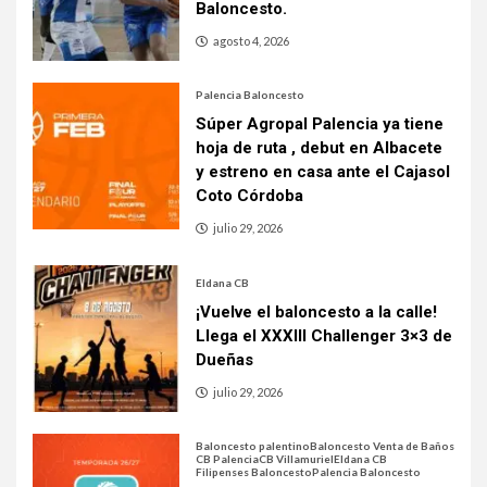
Baloncesto.
agosto 4, 2026
Palencia Baloncesto
Súper Agropal Palencia ya tiene
hoja de ruta , debut en Albacete
y estreno en casa ante el Cajasol
Coto Córdoba
julio 29, 2026
Eldana CB
¡Vuelve el baloncesto a la calle!
Llega el XXXIII Challenger 3×3 de
Dueñas
julio 29, 2026
Baloncesto palentino
Baloncesto Venta de Baños
CB Palencia
CB Villamuriel
Eldana CB
Filipenses Baloncesto
Palencia Baloncesto