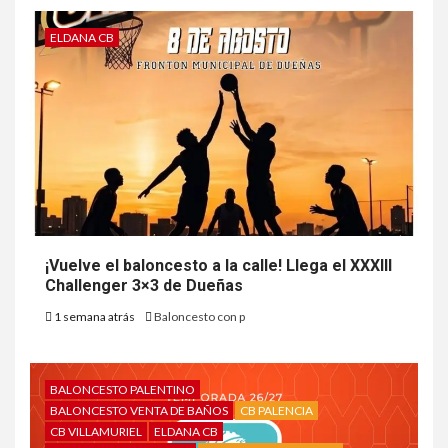
ELDANA CB
¡Vuelve el baloncesto a la calle! Llega el XXXIII
Challenger 3×3 de Dueñas
1 semana atrás
Baloncesto con p
BALONCESTO PALENTINO
BALONCESTO VENTA DE BAÑOS
CB PALENCIA
CB VILLAMURIEL
ELDANA CB