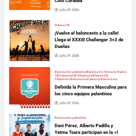
Coto Córdoba
julio 29, 2026
Eldana CB
¡Vuelve el baloncesto a la calle!
Llega el XXXIII Challenger 3×3 de
Dueñas
julio 29, 2026
Baloncesto palentino
Baloncesto Venta de Baños
CB Palencia
CB Villamuriel
Eldana CB
Filipenses Baloncesto
Palencia Baloncesto
Definida la Primera Masculina para
los cinco equipos palentinos
julio 29, 2026
Baloncesto palentino
Dani Pérez, Alberto Padilla y
Yatma Toure participan en la «I