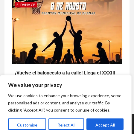
ELDANA CB
¡Vuelve el baloncesto a la calle! Llega el XXXIII
Challenger 3×3 de Dueñas
We value your privacy
2 semanas atrás
Baloncesto con p
We use cookies to enhance your browsing experience, serve
personalised ads or content, and analyse our traffic. By
clicking "Accept All", you consent to our use of cookies.
Copyright © Todos los derechos reservados.
|
Newsium
por AF
Customise
Reject All
Accept All
themes.