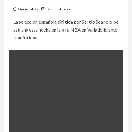
14 años atrás
Baloncesto con p
La selección española dirigida por Sergio Scariolo, se
estrena esta noche en la gira ÑBA en Valladolid ante
la anfitriona...