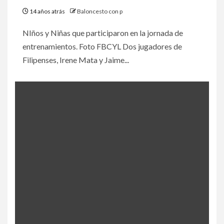
14 años atrás
Baloncesto con p
NIños y Niñas que participaron en la jornada de
entrenamientos. Foto FBCYL Dos jugadores de
Filipenses, Irene Mata y Jaime...