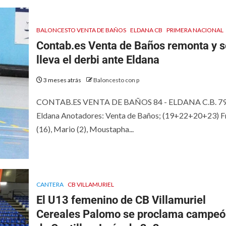
BALONCESTO VENTA DE BAÑOS
ELDANA CB
PRIMERA NACIONAL
Contab.es Venta de Baños remonta y s
lleva el derbi ante Eldana
3 meses atrás
Baloncesto con p
CONTAB.ES VENTA DE BAÑOS 84 - ELDANA C.B. 79
Eldana Anotadores: Venta de Baños; (19+22+20+23) F
(16), Mario (2), Moustapha...
CANTERA
CB VILLAMURIEL
El U13 femenino de CB Villamuriel
Cereales Palomo se proclama campeó