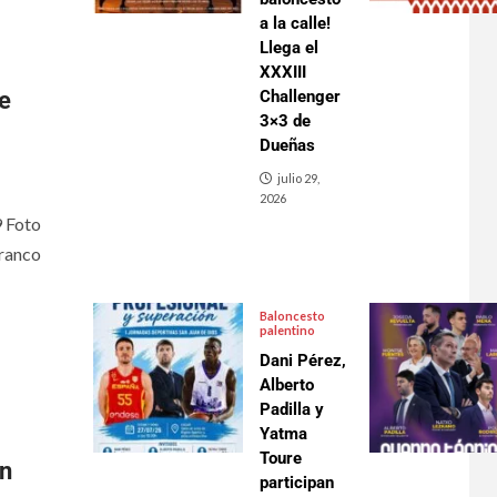
a la calle!
Llega el
XXXIII
e
Challenger
3×3 de
Dueñas
julio 29,
2026
 Foto
ranco
Baloncesto
palentino
Dani Pérez,
Alberto
Padilla y
Yatma
Toure
n
participan