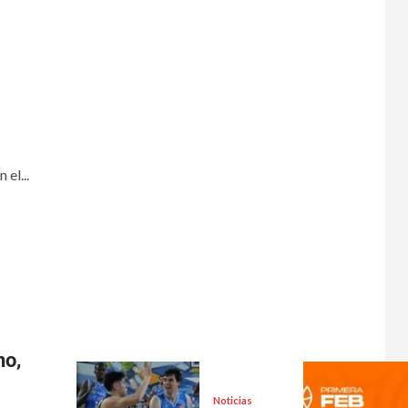
a
el...
no,
Noticias