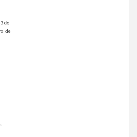
x3 de
yo, de
B
a