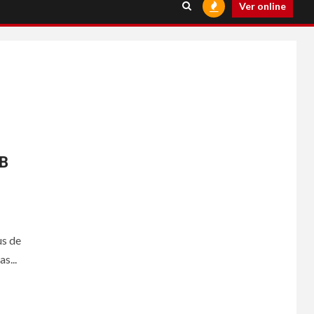
Ver online
CB
s de
s...