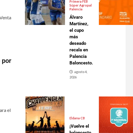
Primera FEB
Súper Agropal
Palencia
 Venta
Álvaro
Martínez,
el cupo
más
deseado
recala en
Palencia
 por
Baloncesto.
agosto 4,
2026
ara el
Eldana CB
¡Vuelve el
baloncesto