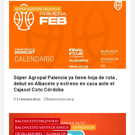
SÚPER AGROPAL PALENCIA
Súper Agropal Palencia ya tiene hoja de ruta ,
debut en Albacete y estreno en casa ante el
Cajasol Coto Córdoba
1 semana atrás
Baloncesto con p
BALONCESTO PALENTINO
BALONCESTO VENTA DE BAÑOS
CB PALENCIA
CB VILLAMURIEL
ELDANA CB