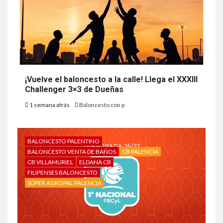
¡Vuelve el baloncesto a la calle! Llega el XXXIII
Challenger 3×3 de Dueñas
1 semana atrás
Baloncesto con p
BALONCESTO PALENTINO
BALONCESTO VENTA DE BAÑOS
CB PALENCIA
CB VILLAMURIEL
ELDANA CB
FILIPENSES BALONCESTO
SÚPER AGROPAL PALENCIA