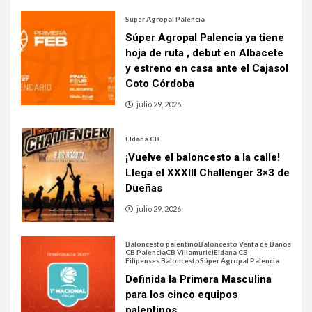
Súper Agropal Palencia
Súper Agropal Palencia ya tiene
hoja de ruta , debut en Albacete
y estreno en casa ante el Cajasol
Coto Córdoba
julio 29, 2026
Eldana CB
¡Vuelve el baloncesto a la calle!
Llega el XXXIII Challenger 3×3 de
Dueñas
julio 29, 2026
Baloncesto palentino
Baloncesto Venta de Baños
CB Palencia
CB Villamuriel
Eldana CB
Filipenses Baloncesto
Súper Agropal Palencia
Definida la Primera Masculina
para los cinco equipos
palentinos