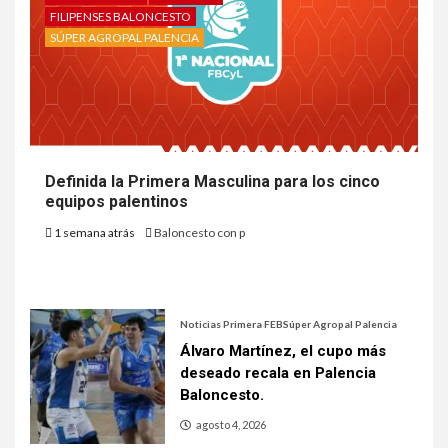
FILIPENSES BALONCESTO
SÚPER AGROPAL PALENCIA
Definida la Primera Masculina para los cinco
equipos palentinos
1 semana atrás
Baloncesto con p
Noticias Primera FEB
Súper Agropal Palencia
Álvaro Martínez, el cupo más
deseado recala en Palencia
Baloncesto.
agosto 4, 2026