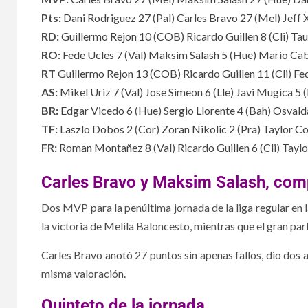
Pts:
Dani Rodriguez 27
(
Pal
)
Carles Bravo 27
(
Mel
)
Jeff 
RD:
Guillermo Rejon 10
(
COB
)
Ricardo Guillen 8
(
Cli
)
Tau
RO:
Fede Ucles 7
(
Val
)
Maksim Salash 5
(
Hue
)
Mario Cab
RT
Guillermo Rejon 13
(
COB
)
Ricardo Guillen 11
(
Cli
)
Fe
AS:
Mikel Uriz 7
(
Val
)
Jose Simeon 6
(
Lle
)
Javi Mugica 5
(
BR:
Edgar Vicedo 6
(
Hue
)
Sergio Llorente 4
(
Bah
)
Osvalda
TF:
Laszlo Dobos 2
(
Cor
)
Zoran Nikolic 2
(
Pra
)
Taylor C
FR:
Roman Montañez 8
(
Val
)
Ricardo Guillen 6
(
Cli
)
Taylo
Carles Bravo y Maksim Salash, com
Dos MVP para la penúltima jornada de la liga regular en 
la victoria de Melila Baloncesto, mientras que el gran pa
Carles Bravo anotó 27 puntos sin apenas fallos, dio dos 
misma valoración.
Quinteto de la jornada