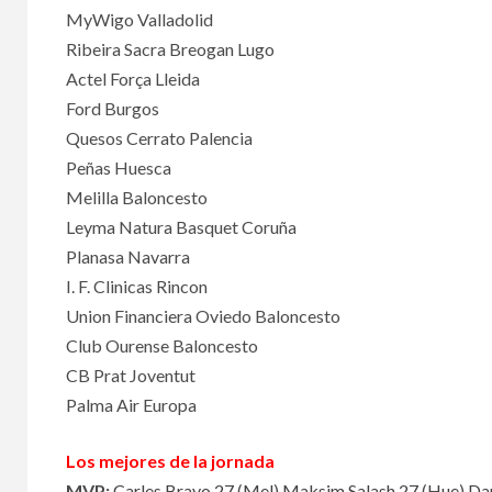
MyWigo Valladolid
Ribeira Sacra Breogan Lugo
Actel Força Lleida
Ford Burgos
Quesos Cerrato Palencia
Peñas Huesca
Melilla Baloncesto
Leyma Natura Basquet Coruña
Planasa Navarra
I. F. Clinicas Rincon
Union Financiera Oviedo Baloncesto
Club Ourense Baloncesto
CB Prat Joventut
Palma Air Europa
Los mejores de la jornada
MVP:
Carles Bravo 27
(
Mel
)
Maksim Salash 27
(
Hue
)
Da