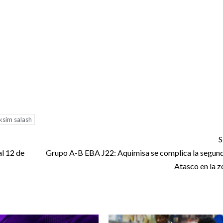
sim salash
S
al 12 de
Grupo A-B EBA J22: Aquimisa se complica la segund
Atasco en la z