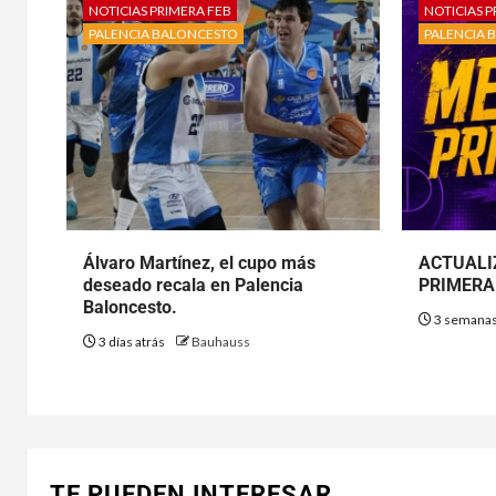
NOTICIAS PRIMERA FEB
NOTICIAS P
PALENCIA BALONCESTO
PALENCIA 
Álvaro Martínez, el cupo más
ACTUALI
deseado recala en Palencia
PRIMERA 
Baloncesto.
3 semanas
3 días atrás
Bauhauss
TE PUEDEN INTERESAR