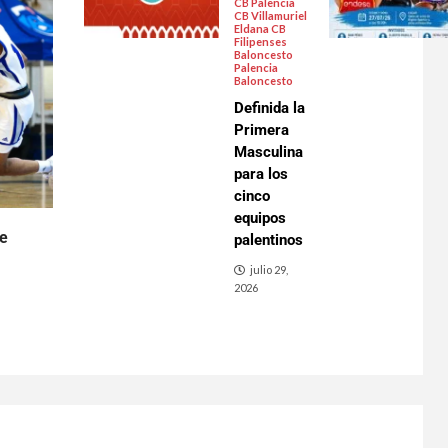
CB Palencia
CB Villamuriel
Eldana CB
Filipenses
Baloncesto
Palencia
Baloncesto
Definida la
Primera
Masculina
para los
cinco
equipos
de
palentinos
julio 29,
2026