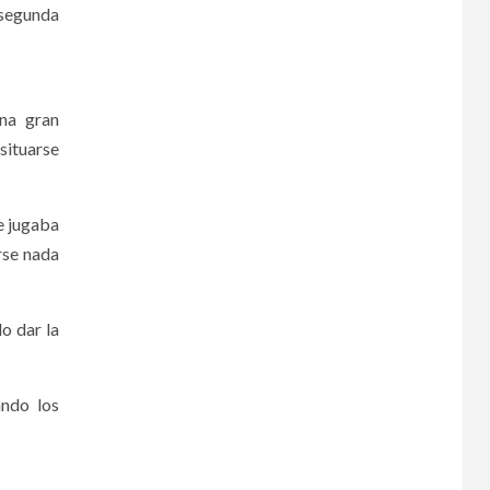
 segunda
una gran
situarse
e jugaba
arse nada
o dar la
ando los