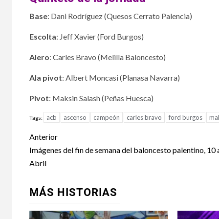
Base
: Dani Rodríguez (Quesos Cerrato Palencia)
Escolta
: Jeff Xavier (Ford Burgos)
Alero
: Carles Bravo (Melilla Baloncesto)
Ala pivot
: Albert Moncasi (Planasa Navarra)
Pivot
: Maksin Salash (Peñas Huesca)
acb
ascenso
campeón
carles bravo
ford burgos
mak
Tags:
Anterior
Imágenes del fin de semana del baloncesto palentino, 10 
Abril
MÁS HISTORIAS