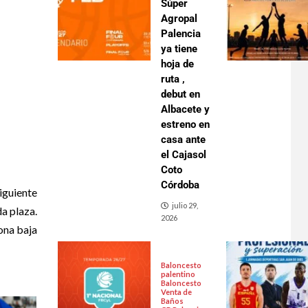
Súper
Agropal
Palencia
ya tiene
hoja de
ruta ,
debut en
Albacete y
estreno en
casa ante
el Cajasol
Coto
Córdoba
iguiente
julio 29,
a plaza.
2026
ona baja
Baloncesto
palentino
Baloncesto
Venta de
Baños