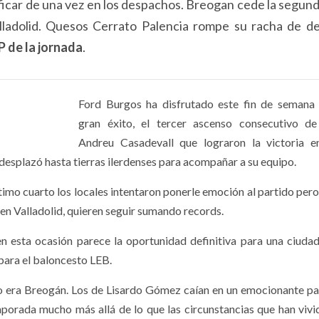
ficar de una vez en los despachos. Breogan cede la segund
ladolid. Quesos Cerrato Palencia rompe su racha de de
 de la jornada
.
Ford Burgos ha disfrutado este fin de semana
gran éxito, el tercer ascenso consecutivo de
Andreu Casadevall que lograron la victoria e
 desplazó hasta tierras ilerdenses para acompañar a su equipo.
timo cuarto los locales intentaron ponerle emoción al partido per
 en Valladolid, quieren seguir sumando records.
 en esta ocasión parece la oportunidad definitiva para una ciuda
 para el baloncesto LEB.
so era Breogán. Los de Lisardo Gómez caían en un emocionante pa
orada mucho más allá de lo que las circunstancias que han vivi