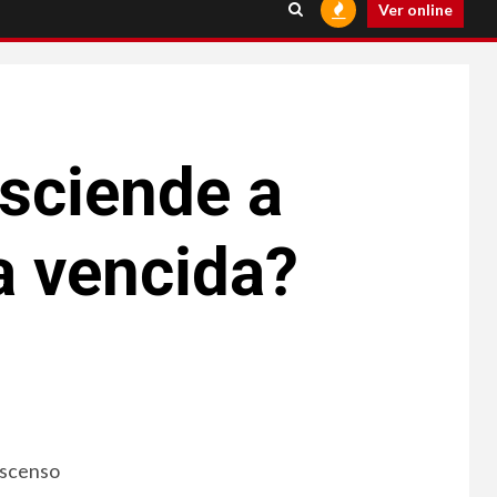
Ver online
sciende a
la vencida?
ascenso