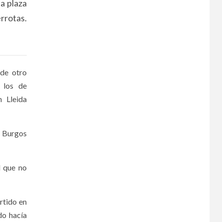
a plaza
rrotas.
 de otro
 los de
n Lleida
o Burgos
d que no
rtido en
do hacía