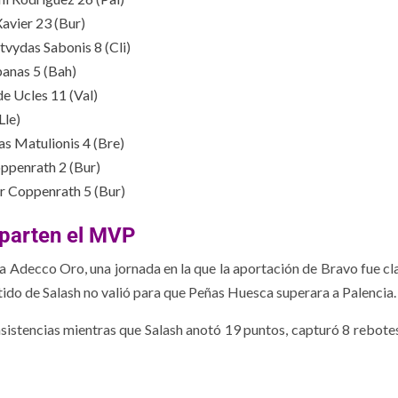
Xavier 23
(
Bur
)
tvydas Sabonis 8
(
Cli
)
anas 5
(
Bah
)
de Ucles 11
(
Val
)
Lle
)
s Matulionis 4
(
Bre
)
oppenrath 2
(
Bur
)
r Coppenrath 5
(
Bur
)
parten el MVP
la Adecco Oro, una jornada en la que la aportación de Bravo fue cl
rtido de Salash no valió para que Peñas Huesca superara a Palencia.
asistencias mientras que Salash anotó 19 puntos, capturó 8 rebotes