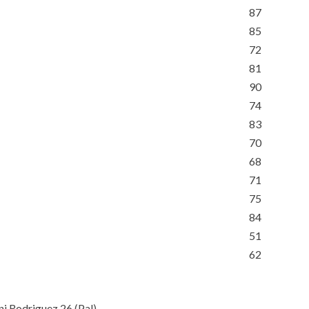
87
85
72
81
90
74
83
70
68
71
75
84
51
62
ni Rodriguez 26
(
Pal
)