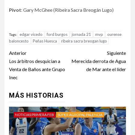
Pivot
: Gary McGhee (Ribeira Sacra Breogán Lugo)
edgar vicedo
ford burgos
jornada 21
mvp
ourense
Tags:
baloncesto
Peñas Huesca
ribeira sacra breogan lugo
Anterior
Siguiente
Los árbitros desquician a
Merecida derrota de Agua
Venta de Baños ante Grupo
de Mar ante el líder
Inec
MÁS HISTORIAS
NOTICIAS PRIMERA FEB
SÚPER AGROPAL PALENCIA