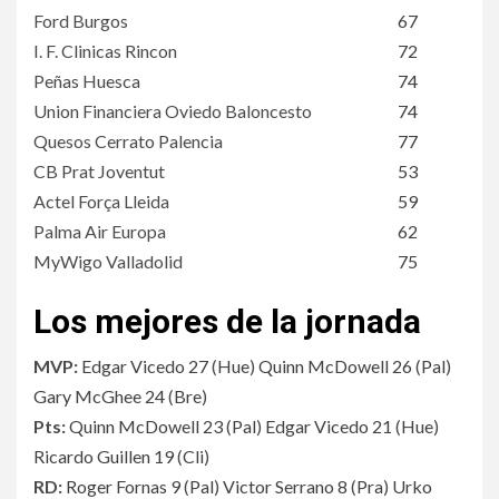
Ford Burgos
67
I. F. Clinicas Rincon
72
Peñas Huesca
74
Union Financiera Oviedo Baloncesto
74
Quesos Cerrato Palencia
77
CB Prat Joventut
53
Actel Força Lleida
59
Palma Air Europa
62
MyWigo Valladolid
75
Los mejores de la jornada
MVP:
Edgar Vicedo 27
(
Hue
)
Quinn McDowell 26
(
Pal
)
Gary McGhee 24
(
Bre
)
Pts:
Quinn McDowell 23
(
Pal
)
Edgar Vicedo 21
(
Hue
)
Ricardo Guillen 19
(
Cli
)
RD:
Roger Fornas 9
(
Pal
)
Victor Serrano 8
(
Pra
)
Urko