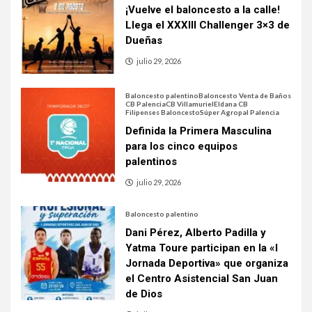
¡Vuelve el baloncesto a la calle!
Llega el XXXIII Challenger 3×3 de
Dueñas
julio 29, 2026
Baloncesto palentino
Baloncesto Venta de Baños
CB Palencia
CB Villamuriel
Eldana CB
Filipenses Baloncesto
Súper Agropal Palencia
Definida la Primera Masculina
para los cinco equipos
palentinos
julio 29, 2026
Baloncesto palentino
Dani Pérez, Alberto Padilla y
Yatma Toure participan en la «I
Jornada Deportiva» que organiza
el Centro Asistencial San Juan
de Dios