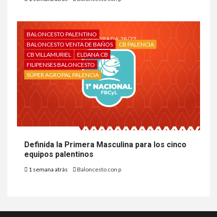
BALONCESTO PALENTINO
BALONCESTO VENTA DE BAÑOS
CB PALENCIA
CB VILLAMURIEL
ELDANA CB
FILIPENSES BALONCESTO
SÚPER AGROPAL PALENCIA
Definida la Primera Masculina para los cinco
equipos palentinos
1 semana atrás
Baloncesto con p