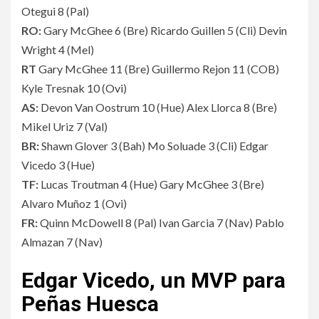
Otegui 8
(
Pal
)
RO:
Gary McGhee 6
(
Bre
)
Ricardo Guillen 5
(
Cli
)
Devin
Wright 4
(
Mel
)
RT
Gary McGhee 11
(
Bre
)
Guillermo Rejon 11
(
COB
)
Kyle Tresnak 10
(
Ovi
)
AS:
Devon Van Oostrum 10
(
Hue
)
Alex Llorca 8
(
Bre
)
Mikel Uriz 7
(
Val
)
BR:
Shawn Glover 3
(
Bah
)
Mo Soluade 3
(
Cli
)
Edgar
Vicedo 3
(
Hue
)
TF:
Lucas Troutman 4
(
Hue
)
Gary McGhee 3
(
Bre
)
Alvaro Muñoz 1
(
Ovi
)
FR:
Quinn McDowell 8
(
Pal
)
Ivan Garcia 7
(
Nav
)
Pablo
Almazan 7
(
Nav
)
Edgar Vicedo, un MVP para
Peñas Huesca