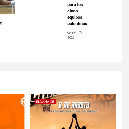
para los
cinco
equipos
de
palentinos
julio 29,
2026
ELDANA CB