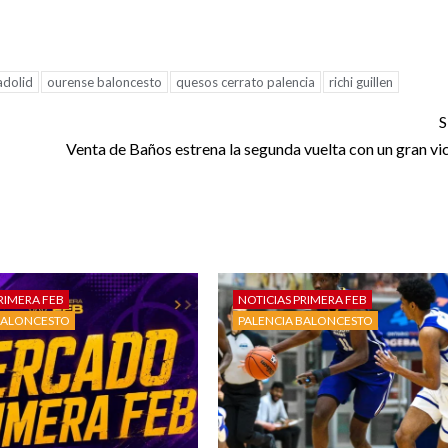
adolid
ourense baloncesto
quesos cerrato palencia
richi guillen
S
Venta de Baños estrena la segunda vuelta con un gran vic
RIMERA FEB
NOTICIAS PRIMERA FEB
BALONCESTO
PALENCIA BALONCESTO