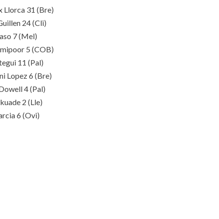
x Llorca 31
(
Bre
)
uillen 24
(
Cli
)
aso 7
(
Mel
)
mipoor 5
(
COB
)
egui 11
(
Pal
)
ni Lopez 6
(
Bre
)
Dowell 4
(
Pal
)
akuade 2
(
Lle
)
arcia 6
(
Ovi
)