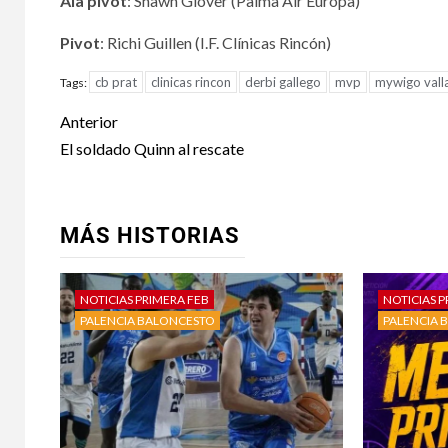
Ala pivot
: Shawn Glover (Palma Air Europa)
Pivot
: Richi Guillen (I.F. Clínicas Rincón)
cb prat
clinicas rincon
derbi gallego
mvp
mywigo vall
Tags:
Anterior
El soldado Quinn al rescate
MÁS HISTORIAS
NOTICIAS PRIMERA FEB
NOTICIAS P
PALENCIA BALONCESTO
PALENCIA 