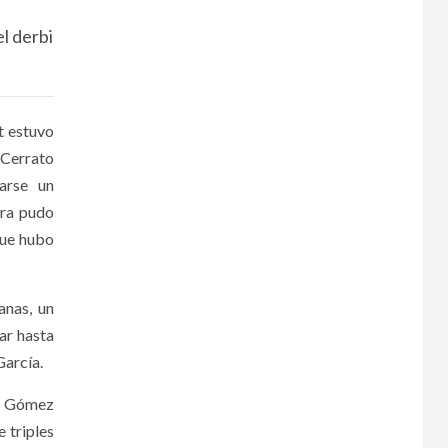
l derbi
t estuvo
 Cerrato
varse un
era pudo
que hubo
anas, un
tar hasta
García.
do Gómez
 triples