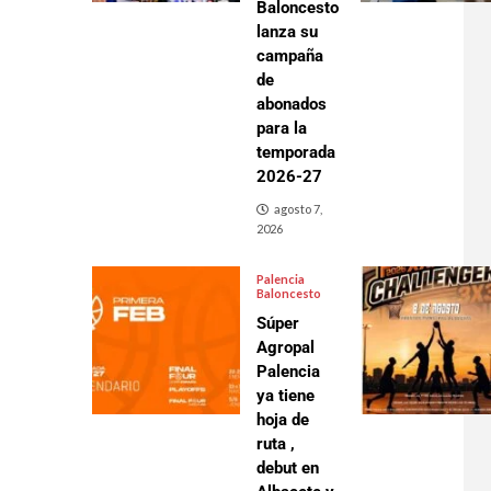
Baloncesto
lanza su
campaña
de
abonados
para la
temporada
2026-27
agosto 7,
2026
Palencia
Baloncesto
Súper
Agropal
Palencia
ya tiene
hoja de
ruta ,
debut en