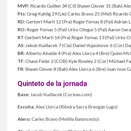
MVP:
Ricardo Guillen 34
(
Cli
)
Shawn Glover 31
(
Bah
)
Ale
Pts:
Greg Kahlig 29
(
Lle
)
Carles Bravo 25
(
Mel
)
Ricardo G
RD:
Gerbert Marti 12
(
Pra
)
Roger Fornas 8
(
Pal
)
Adrian L
RO:
Roger Fornas 5
(
Pal
)
Urko Otegui 5
(
Pal
)
Aaron Gera
RT
Gerbert Marti 14
(
Pra
)
Roger Fornas 13
(
Pal
)
Urko Ot
AS:
Jakub Kudlacek 7
(
Cla
)
Daniel Vujasinovic 6
(
Cor
)
Da
BR:
Alberto Abalde 4
(
Pra
)
Alex Llorca 4
(
Bre
)
Quinn Mc
TF:
Chase Fieler 2
(
COB
)
Kyle Rowley 2
(
Cor
)
Michael F
FR:
Shawn Glover 8
(
Bah
)
Alex Llorca 6
(
Bre
)
Juan Jose G
Quinteto de la jornada
Base
: Jacub Kudlacek (Cocinas.com)
Escolta
: Alex Llorca (Ribeira Sacra Breogán Lugo)
Alero:
Carles Bravo (Melilla Baloncesto)