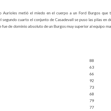
 Aurioles metió el miedo en el cuerpo a un Ford Burgos que t
el segundo cuarto el conjunto de Casadevall se puso las pilas en d
rte fue de dominio absoluto de un Burgos muy superior al equipo m
88
63
66
92
73
68
79
77