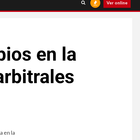
Ver online
ios en la
rbitrales
a en la