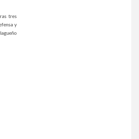
ras tres
efensa y
alagueño