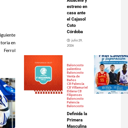
Albacete y
estreno en
casa ante
el Cajasol
Coto
Córdoba
iguiente
julio 29,
toria en
2026
Ferrol
Baloncesto
palentino
Baloncesto
Venta de
Baños
CB Palencia
CB Villamuriel
Eldana CB
Filipenses
Baloncesto
Palencia
Baloncesto
Definida la
Primera
Masculina