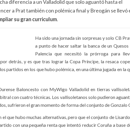
a diferencia a un Valladolid que solo aguantó hasta el
ncer a Prat también con polémica final y Breogán se llevó e
mpliar su gran curriculum
.
Ha sido una jornada sin sorpresas y solo CB Pra
a punto de hacer saltar la banca de un Quesos
Palencia que necesitó la prórroga para lle
por detrás, y es que tras lograr la Copa Príncipe, la resaca cop
los partidos en los que hubo polémica, en una última jugada en la 
Ourense Baloncesto con MyWigo Valladolid en tierras vallisolet
arbitral con cuatro técnicas. Los vallisoletanos solo pudieron aguan
ados, sufrieron el gran momento de forma del conjunto de Gonzalo 
en el que hubo muchas alternativas, pero que el conjunto de Lisar
partido con una pequeña renta que intentó reducir Coruña a base de