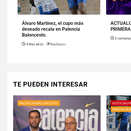
Álvaro Martínez, el cupo más
ACTUALI
deseado recala en Palencia
PRIMERA 
Baloncesto.
3 semanas
4 días atrás
Bauhauss
TE PUEDEN INTERESAR
PALENCIA BALONCESTO
NOTICIAS P
PALENCIA 