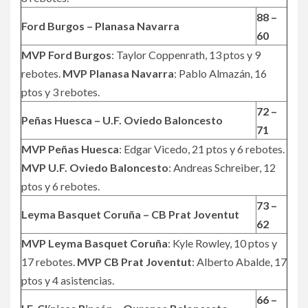
88 –
Ford Burgos – Planasa Navarra
60
MVP Ford Burgos
: Taylor Coppenrath, 13 ptos y 9
rebotes.
MVP Planasa Navarra
: Pablo Almazán, 16
ptos y 3 rebotes.
72 –
Peñas Huesca – U.F. Oviedo Baloncesto
71
MVP Peñas Huesca
: Edgar Vicedo, 21 ptos y 6 rebotes.
MVP U.F. Oviedo Baloncesto
: Andreas Schreiber, 12
ptos y 6 rebotes.
73 –
Leyma Basquet Coruña – CB Prat Joventut
62
MVP Leyma Basquet Coruña
: Kyle Rowley, 10 ptos y
17 rebotes.
MVP CB Prat Joventut
: Alberto Abalde, 17
ptos y 4 asistencias.
66 –