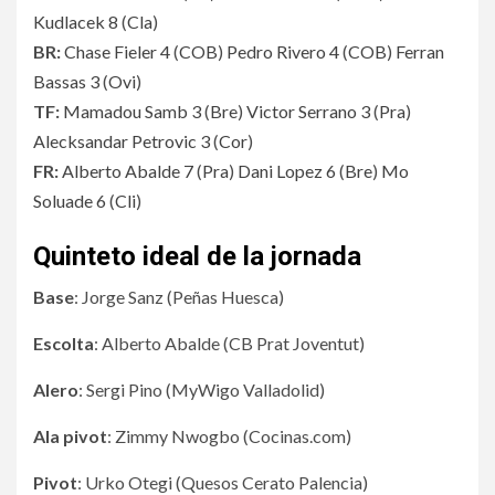
Kudlacek 8
(
Cla
)
BR:
Chase Fieler 4
(
COB
)
Pedro Rivero 4
(
COB
)
Ferran
Bassas 3
(
Ovi
)
TF:
Mamadou Samb 3
(
Bre
)
Victor Serrano 3
(
Pra
)
Alecksandar Petrovic 3
(
Cor
)
FR:
Alberto Abalde 7
(
Pra
)
Dani Lopez 6
(
Bre
)
Mo
Soluade 6
(
Cli
)
Quinteto ideal de la jornada
Base
: Jorge Sanz (Peñas Huesca)
Escolta
: Alberto Abalde (CB Prat Joventut)
Alero
: Sergi Pino (MyWigo Valladolid)
Ala pivot
: Zimmy Nwogbo (Cocinas.com)
Pivot
: Urko Otegi (Quesos Cerato Palencia)