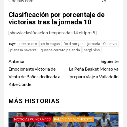
Cocinas.com
75
Clasificación por porcentaje de
victorias tras la jornada 10
[showlaclasificacion temporada=14 eltipo=5]
adecco oro
cb breogan
ford burgos
jornada 10
mvp
Tags:
planasa navarra
quesos cerrato palencia
sergi pino
Anterior
Siguiente
Emocionante victoria de
La Peña Basket Morao ya
Venta de Baños dedicada a
prepara viaje a Valladolid
Kike Conde
MÁS HISTORIAS
NOTICIAS PRIMERA FEB
PALENCIA BALONCESTO