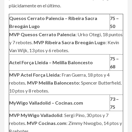
plácidamente en el último.
Quesos Cerrato Palencia – Ribeira Sacra
75 –
Breogán Lugo
50
MVP Quesos Cerrato Palencia
: Urko Otegi, 18 puntos
y 7 rebotes.
MVP Ribeira Sacra Breogán Lugo
: Kevin
Van Wijk, 13 ptos y 6 rebotes.
75 –
Actel Força Lleida – Melilla Baloncesto
68
MVP Actel Força Lleida:
Fran Guerra, 18 ptos y 4
rebotes
.
MVP Melilla Baloncesto
:
Spencer Butterfield,
10 ptos y 8 rebotes.
73 –
MyWigo Valladolid – Cocinas.com
75
MVP MyWigo Valladolid
: Sergi Pino, 30 ptos y 7
rebotes.
MVP Cocinas.com
: Zimmy Nwogbo, 14 ptos y
8 rebotes.