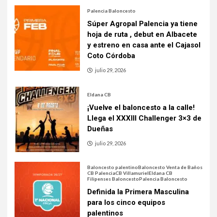
Palencia Baloncesto
Súper Agropal Palencia ya tiene
hoja de ruta , debut en Albacete
y estreno en casa ante el Cajasol
Coto Córdoba
julio 29, 2026
Eldana CB
¡Vuelve el baloncesto a la calle!
Llega el XXXIII Challenger 3×3 de
Dueñas
julio 29, 2026
Baloncesto palentino
Baloncesto Venta de Baños
CB Palencia
CB Villamuriel
Eldana CB
Filipenses Baloncesto
Palencia Baloncesto
Definida la Primera Masculina
para los cinco equipos
palentinos