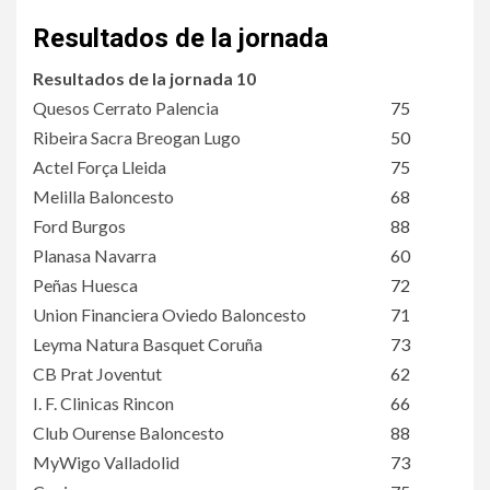
Resultados de la jornada
Resultados de la jornada 10
Quesos Cerrato Palencia
75
Ribeira Sacra Breogan Lugo
50
Actel Força Lleida
75
Melilla Baloncesto
68
Ford Burgos
88
Planasa Navarra
60
Peñas Huesca
72
Union Financiera Oviedo Baloncesto
71
Leyma Natura Basquet Coruña
73
CB Prat Joventut
62
I. F. Clinicas Rincon
66
Club Ourense Baloncesto
88
MyWigo Valladolid
73