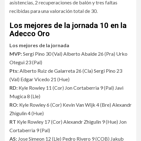
asistencias, 2 recuperaciones de balón y tres faltas
recibidas para una valoración total de 30.
Los mejores de la jornada 10 en la
Adecco Oro
Los mejores de la jornada
MVP:
Sergi Pino 30
(
Val
)
Alberto Abalde 26
(
Pra
)
Urko
Otegui 23
(
Pal
)
Pts:
Alberto Ruiz de Galarreta 26
(
Cla
)
Sergi Pino 23
(
Val
)
Edgar Vicedo 21
(
Hue
)
RD:
Kyle Rowley 11
(
Cor
)
Jon Cortaberria 9
(
Pal
)
Javi
Mugica 8
(
Lle
)
RO:
Kyle Rowley 6
(
Cor
)
Kevin Van Wijk 4
(
Bre
)
Alexandr
Zhigulin 4
(
Hue
)
RT
Kyle Rowley 17
(
Cor
)
Alexandr Zhigulin 9
(
Hue
)
Jon
Cortaberria 9
(
Pal
)
AS:
Jose Simeon 12
(
Lle
)
Pedro Rivero 9
(
COB
)
Jakub