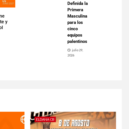
Definida la
Primera
ene
Masculina
te y
para los
ol
cinco
equipos
palentinos
julio 29,
2026
ELDANA CB