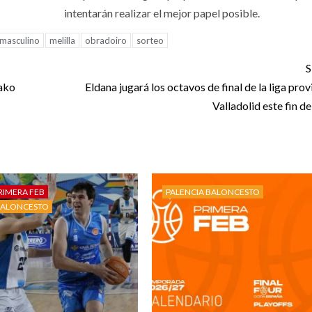
intentarán realizar el mejor papel posible.
 masculino
melilla
obradoiro
sorteo
S
rako
Eldana jugará los octavos de final de la liga prov
Valladolid este fin d
RIMERA FEB
PALENCIA BALONCESTO
BALONCESTO