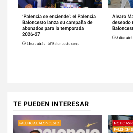
‘Palencia se enciende’: el Palencia
Álvaro Ma
Baloncesto lanza su campaña de
deseado r
abonados para la temporada
Baloncest
2026-27
3 días atr
1 hora atrás
Baloncesto con p
TE PUEDEN INTERESAR
PALENCIA BALONCESTO
NOTICIAS P
PALENCIA 