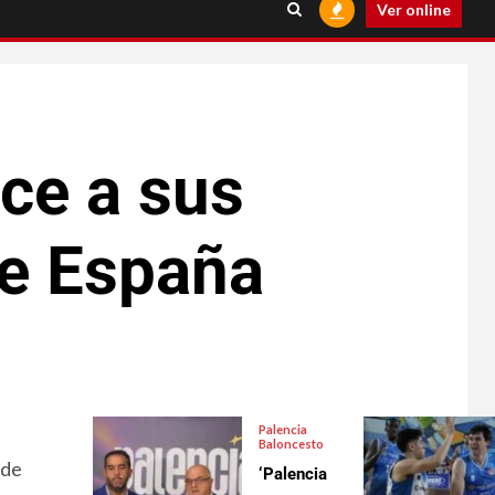
Ver online
ce a sus
de España
Palencia
Baloncesto
 de
‘Palencia