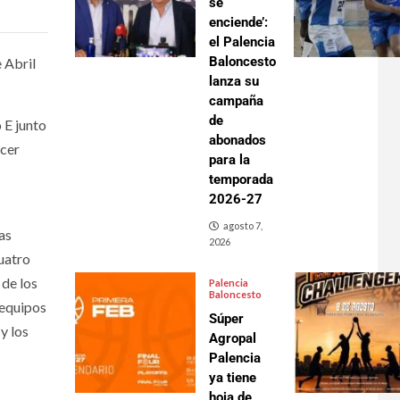
se
enciende’:
el Palencia
Baloncesto
 Abril
lanza su
campaña
de
 E junto
abonados
rcer
para la
temporada
2026-27
agosto 7,
as
2026
uatro
 de los
Palencia
Baloncesto
 equipos
Súper
y los
Agropal
Palencia
ya tiene
hoja de