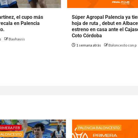
rtínez, el cupo más
Súper Agropal Palencia ya ti
ecala en Palencia
hoja de ruta , debut en Albace
o.
estreno en casa ante el Cajas
Coto Córdoba
ás
Bauhauss
1 semana atrás
Baloncesto con p
RIMERA FEB
PALENCIA BALONCESTO
BALONCESTO