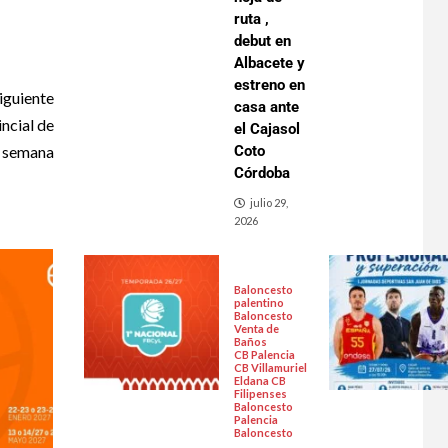
ruta ,
debut en
Albacete y
estreno en
iguiente
casa ante
incial de
el Cajasol
e semana
Coto
Córdoba
julio 29,
2026
Baloncesto
palentino
Baloncesto
Venta de
Baños
CB Palencia
CB Villamuriel
Eldana CB
Filipenses
Baloncesto
Palencia
Baloncesto