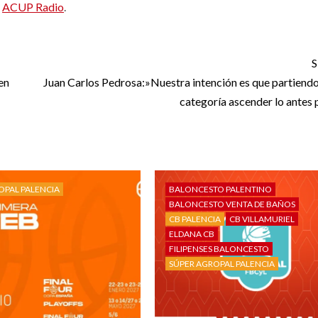
r
ACUP Radio
.
S
en
Juan Carlos Pedrosa:»Nuestra intención es que partiendo
categoría ascender lo antes 
OPAL PALENCIA
BALONCESTO PALENTINO
BALONCESTO VENTA DE BAÑOS
CB PALENCIA
CB VILLAMURIEL
ELDANA CB
FILIPENSES BALONCESTO
SÚPER AGROPAL PALENCIA