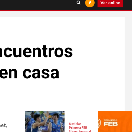
Ver online
ncuentros
 en casa
net,
Noticias
Primera FEB
Súper Agropal