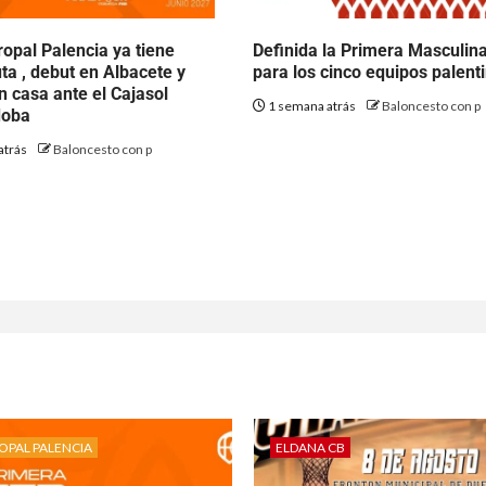
opal Palencia ya tiene
Definida la Primera Masculin
uta , debut en Albacete y
para los cinco equipos palent
n casa ante el Cajasol
1 semana atrás
Baloncesto con p
doba
atrás
Baloncesto con p
OPAL PALENCIA
ELDANA CB