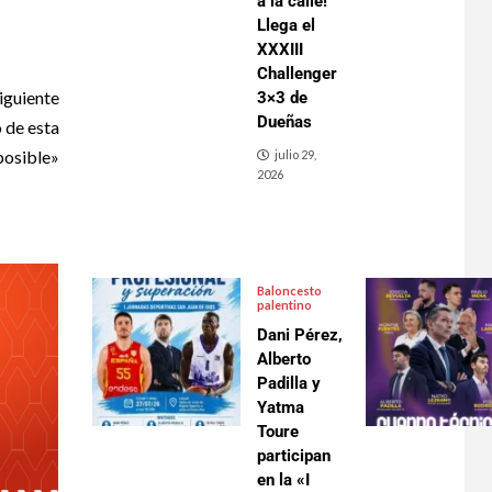
a la calle!
Llega el
XXXIII
Challenger
iguiente
3×3 de
Dueñas
 de esta
posible»
julio 29,
2026
Baloncesto
palentino
Dani Pérez,
Alberto
Padilla y
Yatma
Toure
participan
en la «I