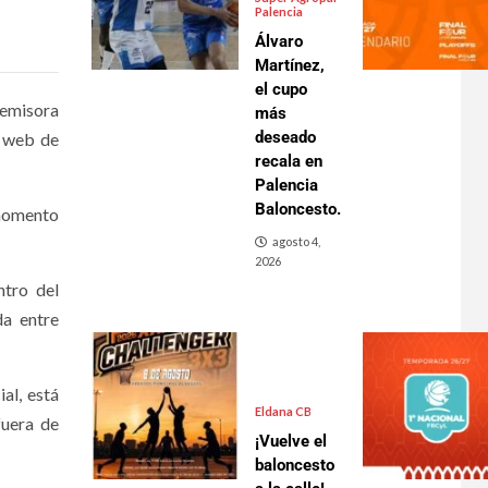
Palencia
Álvaro
Martínez,
el cupo
 emisora
más
deseado
a web de
recala en
Palencia
Baloncesto.
 momento
agosto 4,
2026
ntro del
a entre
al, está
Eldana CB
fuera de
¡Vuelve el
baloncesto