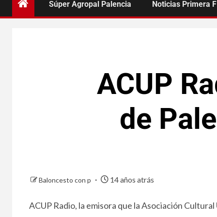
Súper Agropal Palencia
Noticias Primera 
ACUP Rad
de Pale
14 años atrás
Baloncesto con p
ACUP Radio, la emisora que la Asociación Cultural 