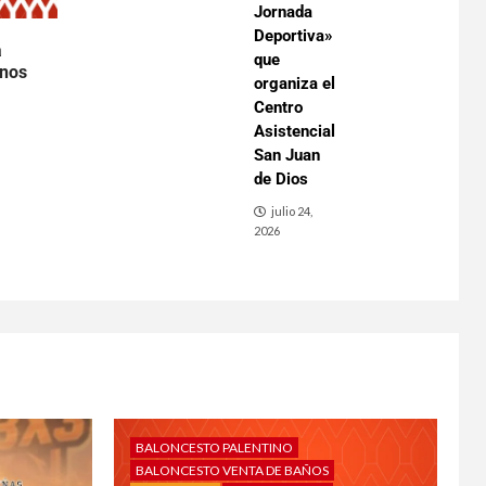
Jornada
Deportiva»
a
que
inos
organiza el
Centro
Asistencial
San Juan
de Dios
julio 24,
2026
BALONCESTO PALENTINO
BALONCESTO VENTA DE BAÑOS