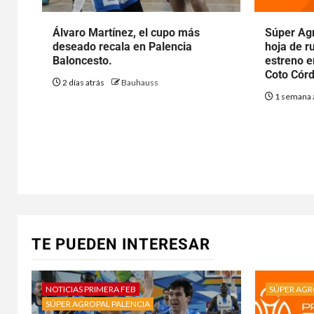
Álvaro Martínez, el cupo más
Súper Agr
deseado recala en Palencia
hoja de r
Baloncesto.
estreno e
Coto Cór
2 días atrás
Bauhauss
1 semana 
TE PUEDEN INTERESAR
NOTICIAS PRIMERA FEB
SÚPER AGR
SÚPER AGROPAL PALENCIA