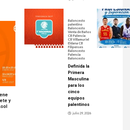
Baloncesto
palentino
Baloncesto
Venta de Baños
CB Palencia
CB Villamuriel
Eldana CB
Filipenses
Baloncesto
Palencia
Baloncesto
Definida la
Primera
Masculina
para los
cinco
iene
equipos
cete y
palentinos
asol
julio 29, 2026