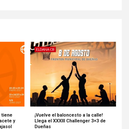
ELDANA CB
 tiene
¡Vuelve el baloncesto a la calle!
bacete y
Llega el XXXIII Challenger 3×3 de
ajasol
Dueñas