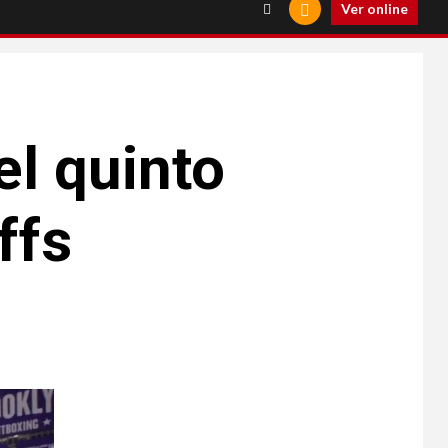
Ver online
el quinto
ffs