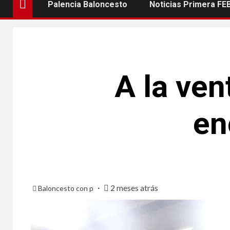
Palencia Baloncesto
Noticias Primera FE
A la ven
en
2 meses atrás
Baloncesto con p