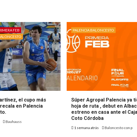
RIMERA FEB
PALENCIA BALONCESTO
BALONCESTO
artínez, el cupo más
Súper Agropal Palencia ya t
recala en Palencia
hoja de ruta , debut en Alba
to.
estreno en casa ante el Caj
Coto Córdoba
s
Bauhauss
1 semana atrás
Baloncesto con p