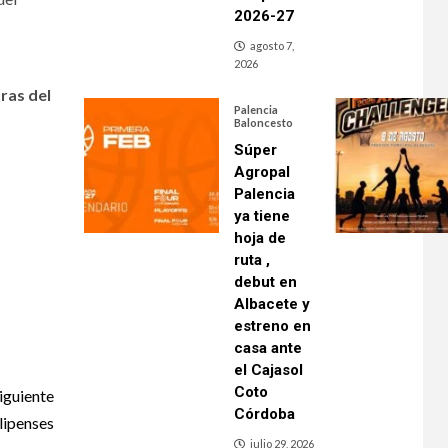
2026-27
agosto 7,
2026
ras del
Palencia
Baloncesto
Súper
Agropal
Palencia
ya tiene
hoja de
ruta ,
debut en
Albacete y
estreno en
casa ante
el Cajasol
Coto
iguiente
Córdoba
lipenses
julio 29, 2026