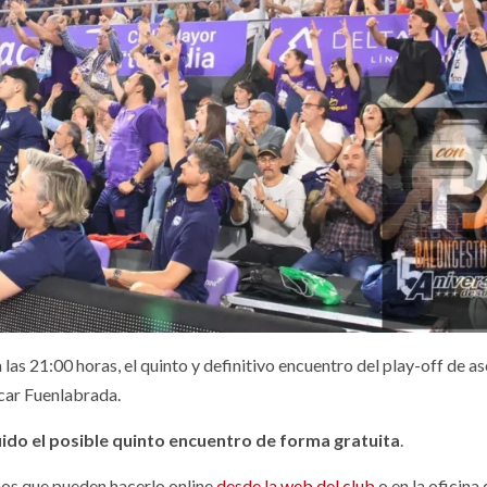
las 21:00 horas, el quinto y definitivo encuentro del play-off de a
icar Fuenlabrada.
ido el posible quinto encuentro de forma gratuita
.
mos que pueden hacerlo online
desde la web del club
o en la oficina 