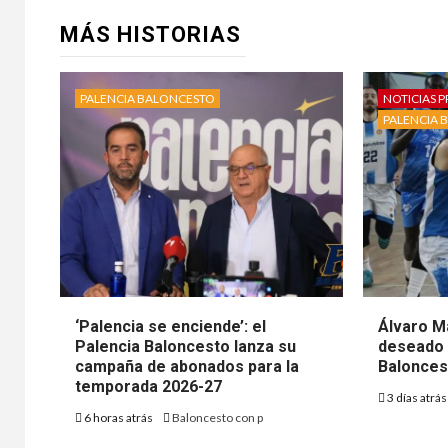
MÁS HISTORIAS
PALENCIA BALONCESTO
NOTICIAS P
PALENCIA 
‘Palencia se enciende’: el
Álvaro M
Palencia Baloncesto lanza su
deseado 
campaña de abonados para la
Balonces
temporada 2026-27
3 días atrá
6 horas atrás
Baloncesto con p