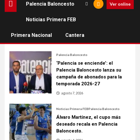
Palencia Baloncesto
Ver online
Estadísticas LEB Oro
Noticias Primera FEB
[muestramenuprincipal]
Primera Nacional
Cantera
Palencia Baloncesto
‘Palencia se enciende’: el
Palencia Baloncesto lanza su
campaña de abonados para la
temporada 2026-27
agosto 7, 2026
Noticias Primera FEB
Palencia Baloncesto
Álvaro Martínez, el cupo más
deseado recala en Palencia
Baloncesto.