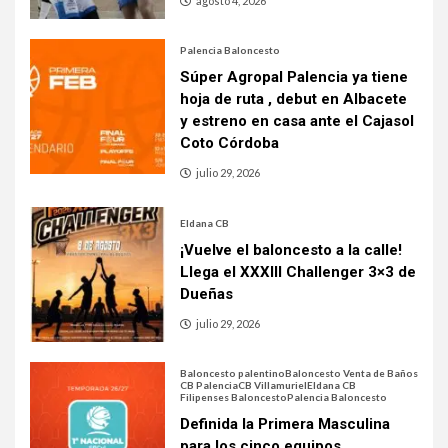
agosto 4, 2026
Palencia Baloncesto
Súper Agropal Palencia ya tiene
hoja de ruta , debut en Albacete
y estreno en casa ante el Cajasol
Coto Córdoba
julio 29, 2026
Eldana CB
¡Vuelve el baloncesto a la calle!
Llega el XXXIII Challenger 3×3 de
Dueñas
julio 29, 2026
Baloncesto palentino
Baloncesto Venta de Baños
CB Palencia
CB Villamuriel
Eldana CB
Filipenses Baloncesto
Palencia Baloncesto
Definida la Primera Masculina
para los cinco equipos