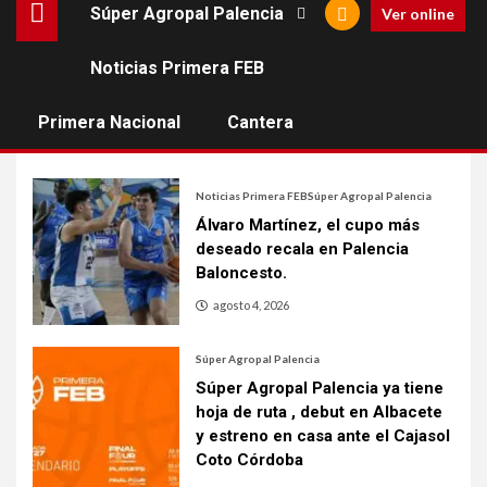
Súper Agropal Palencia
Ver online
Estadísticas LEB Oro
Noticias Primera FEB
[muestramenuprincipal]
Primera Nacional
Cantera
Noticias Primera FEB
Súper Agropal Palencia
Álvaro Martínez, el cupo más
deseado recala en Palencia
Baloncesto.
agosto 4, 2026
Súper Agropal Palencia
Súper Agropal Palencia ya tiene
hoja de ruta , debut en Albacete
y estreno en casa ante el Cajasol
Coto Córdoba