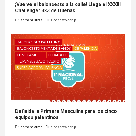
¡Vuelve el baloncesto a la calle! Llega el XXXIII
Challenger 3×3 de Dueñas
1 semana atrás
Baloncesto con p
BALONCESTO PALENTINO
BALONCESTO VENTA DE BAÑOS
CB PALENCIA
CB VILLAMURIEL
ELDANA CB
FILIPENSES BALONCESTO
SÚPER AGROPAL PALENCIA
Definida la Primera Masculina para los cinco
equipos palentinos
1 semana atrás
Baloncesto con p