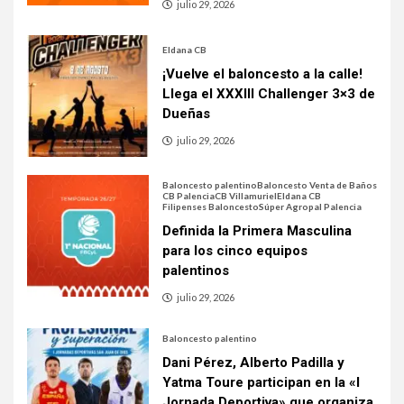
julio 29, 2026
Eldana CB
¡Vuelve el baloncesto a la calle!
Llega el XXXIII Challenger 3×3 de
Dueñas
julio 29, 2026
Baloncesto palentino
Baloncesto Venta de Baños
CB Palencia
CB Villamuriel
Eldana CB
Filipenses Baloncesto
Súper Agropal Palencia
Definida la Primera Masculina
para los cinco equipos
palentinos
julio 29, 2026
Baloncesto palentino
Dani Pérez, Alberto Padilla y
Yatma Toure participan en la «I
Jornada Deportiva» que organiza