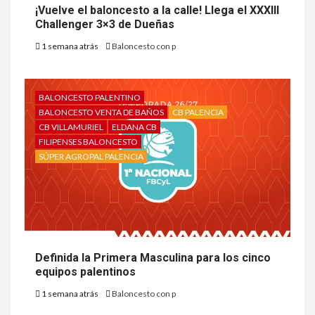
¡Vuelve el baloncesto a la calle! Llega el XXXIII
Challenger 3×3 de Dueñas
1 semana atrás
Baloncesto con p
BALONCESTO PALENTINO
BALONCESTO VENTA DE BAÑOS
CB PALENCIA
CB VILLAMURIEL
ELDANA CB
FILIPENSES BALONCESTO
SÚPER AGROPAL PALENCIA
Definida la Primera Masculina para los cinco
equipos palentinos
1 semana atrás
Baloncesto con p