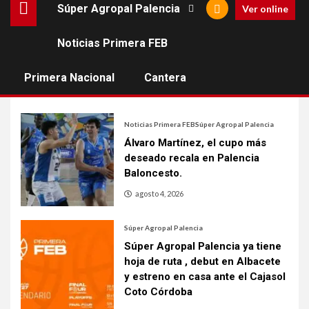
Súper Agropal Palencia
Ver online
Estadísticas LEB Oro
Noticias Primera FEB
[muestramenuprincipal]
Primera Nacional
Cantera
Noticias Primera FEB
Súper Agropal Palencia
Álvaro Martínez, el cupo más
deseado recala en Palencia
Baloncesto.
agosto 4, 2026
Súper Agropal Palencia
Súper Agropal Palencia ya tiene
hoja de ruta , debut en Albacete
y estreno en casa ante el Cajasol
Coto Córdoba