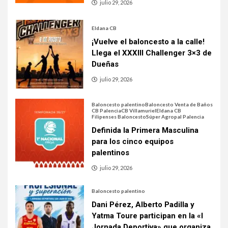
julio 29, 2026
Eldana CB
¡Vuelve el baloncesto a la calle!
Llega el XXXIII Challenger 3×3 de
Dueñas
julio 29, 2026
Baloncesto palentino
Baloncesto Venta de Baños
CB Palencia
CB Villamuriel
Eldana CB
Filipenses Baloncesto
Súper Agropal Palencia
Definida la Primera Masculina
para los cinco equipos
palentinos
julio 29, 2026
Baloncesto palentino
Dani Pérez, Alberto Padilla y
Yatma Toure participan en la «I
Jornada Deportiva» que organiza