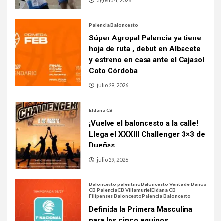
agosto 4, 2026
Palencia Baloncesto
Súper Agropal Palencia ya tiene
hoja de ruta , debut en Albacete
y estreno en casa ante el Cajasol
Coto Córdoba
julio 29, 2026
Eldana CB
¡Vuelve el baloncesto a la calle!
Llega el XXXIII Challenger 3×3 de
Dueñas
julio 29, 2026
Baloncesto palentino
Baloncesto Venta de Baños
CB Palencia
CB Villamuriel
Eldana CB
Filipenses Baloncesto
Palencia Baloncesto
Definida la Primera Masculina
para los cinco equipos