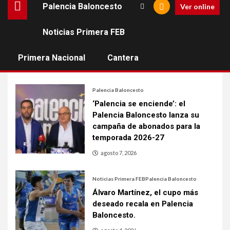
Palencia Baloncesto
Ver online
Estadísticas LEB Oro
Noticias Primera FEB
[muestramenuprincipal]
Primera Nacional
Cantera
Palencia Baloncesto
‘Palencia se enciende’: el
Palencia Baloncesto lanza su
campaña de abonados para la
temporada 2026-27
agosto 7, 2026
Noticias Primera FEB
Palencia Baloncesto
Álvaro Martínez, el cupo más
deseado recala en Palencia
Baloncesto.