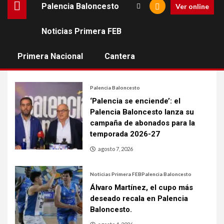
Palencia Baloncesto
Ver online
Estadísticas LEB Oro
Noticias Primera FEB
[muestramenuprincipal]
Primera Nacional
Cantera
Palencia Baloncesto
‘Palencia se enciende’: el
Palencia Baloncesto lanza su
campaña de abonados para la
temporada 2026-27
agosto 7, 2026
Noticias Primera FEB
Palencia Baloncesto
Álvaro Martínez, el cupo más
deseado recala en Palencia
Baloncesto.