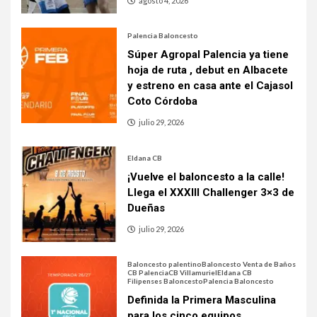
agosto 4, 2026
Palencia Baloncesto
Súper Agropal Palencia ya tiene
hoja de ruta , debut en Albacete
y estreno en casa ante el Cajasol
Coto Córdoba
julio 29, 2026
Eldana CB
¡Vuelve el baloncesto a la calle!
Llega el XXXIII Challenger 3×3 de
Dueñas
julio 29, 2026
Baloncesto palentino
Baloncesto Venta de Baños
CB Palencia
CB Villamuriel
Eldana CB
Filipenses Baloncesto
Palencia Baloncesto
Definida la Primera Masculina
para los cinco equipos